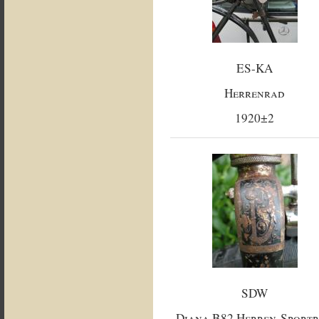
ES-KA
Herrenrad
1920±2
SDW
Diana B82 Herren-Sport