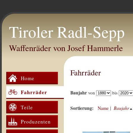
Tiroler Radl-Sepp
Waffenräder von Josef Hammerle
Fahrräder
Home
Fahrräder
Baujahr
von
bis
Teile
Sortierung:
Baujahr
Name
|
Produzenten