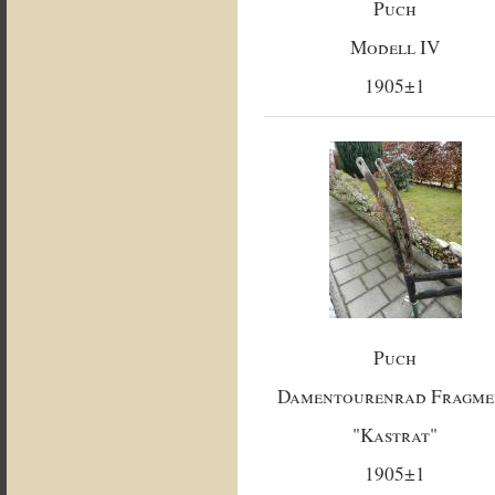
Puch
Modell IV
1905±1
Puch
Damentourenrad Fragme
"Kastrat"
1905±1