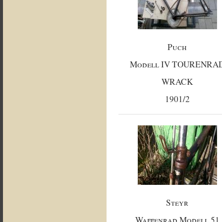
Puch
Modell IV TOURENRA
WRACK
1901/2
Steyr
Waffenrad Modell 51