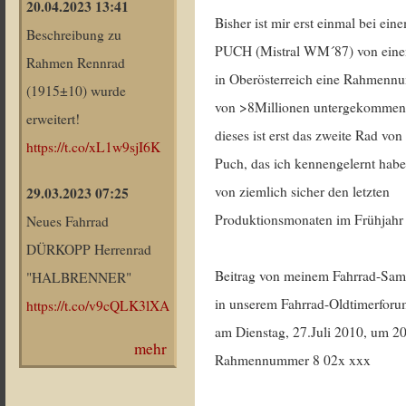
20.04.2023 13:41
Bisher ist mir erst einmal bei ein
Beschreibung zu
PUCH (Mistral WM´87) von ein
Rahmen Rennrad
in Oberösterreich eine Rahmen
(1915±10) wurde
von >8Millionen untergekommen,
erweitert!
dieses ist erst das zweite Rad von
https://t.co/xL1w9sjI6K
Puch, das ich kennengelernt habe
von ziemlich sicher den letzten
29.03.2023 07:25
Produktionsmonaten im Frühjahr
Neues Fahrrad
DÜRKOPP Herrenrad
Beitrag von meinem Fahrrad-Sam
"HALBRENNER"
in unserem Fahrrad-Oldtimerfor
https://t.co/v9cQLK3lXA
am Dienstag, 27.Juli 2010, um 20
mehr
Rahmennummer 8 02x xxx