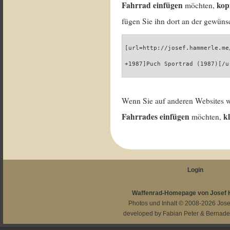
Fahrrad einfügen
kop
möchten,
fügen Sie ihn dort an der gewünsc
[url=http://josef.hammerle.me
+1987]Puch Sportrad (1987)[/u
Wenn Sie auf anderen Websites 
Fahrrades einfügen
k
möchten,
Login
Waffenrad-Homepage von Josef
Photos und Inhalt © 2008-2026
Jos
developed by
Fabian Peter
&
Bernade