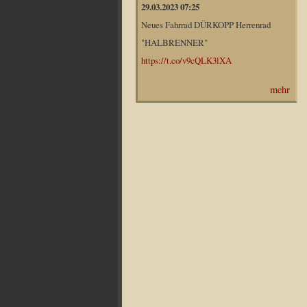
29.03.2023 07:25
Neues Fahrrad DÜRKOPP Herrenrad
"HALBRENNER"
https://t.co/v9cQLK3lXA
mehr