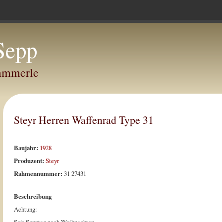
Sepp
Hammerle
Steyr Herren Waffenrad Type 31
Baujahr:
1928
Produzent:
Steyr
Rahmennummer:
31 27431
Beschreibung
Achtung: