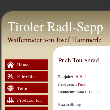
Tiroler Radl-Sepp
Waffenräder von Josef Hammerle
Puch Tourenrad
Home
Fahrräder
Baujahr:
1919±1
Produzent:
Puch
Teile
Rahmennummer:
178 882
Produzenten
Beschreibung