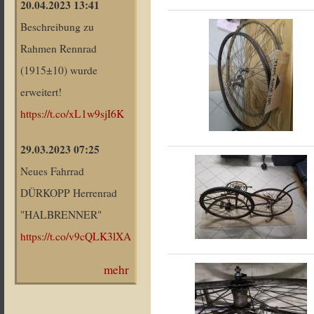
20.04.2023 13:41
Beschreibung zu
Rahmen Rennrad
(1915±10) wurde
erweitert!
https://t.co/xL1w9sjI6K
29.03.2023 07:25
Neues Fahrrad
DÜRKOPP Herrenrad
"HALBRENNER"
https://t.co/v9cQLK3lXA
mehr