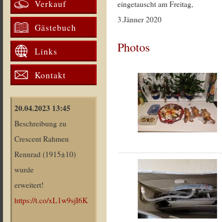
Verkauf
eingetauscht am Freitag,
3.Jänner 2020
Gästebuch
Photos
Links
Kontakt
20.04.2023 13:45
Beschreibung zu
Crescent Rahmen
Rennrad (1915±10)
wurde
erweitert!
https://t.co/xL1w9sjI6K