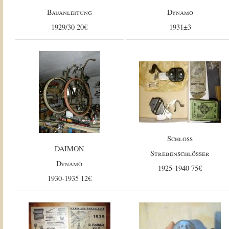
Bauanleitung
Dynamo
1929/30 20€
1931±3
Schloss
DAIMON
Strebenschlösser
Dynamo
1925-1940 75€
1930-1935 12€