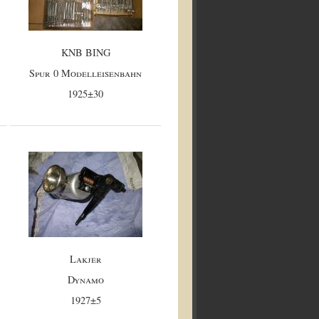
KNB BING
Spur 0 Modelleisenbahn
1925±30
Lakjer
Dynamo
1927±5