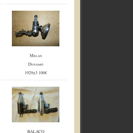
Melas
Dynamo
1929±3 100€
BALACO