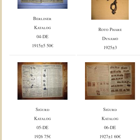
Berliner
Katalog
Roto Phare
04-DE
Dynamo
1915±5 50€
1925±3
Sigurd
Sigurd
Katalog
Katalog
05-DE
06-DE
1926 75€
1927±1 60€