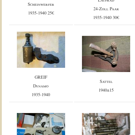
Scheinwerfer
24-Zoll Paar
1935-1940 25€
1935-1940 30€
GREIF
Sattel
Dynamo
1940±15
1935-1940