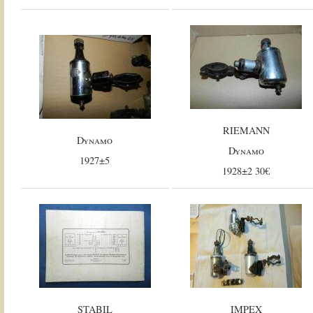
RIEMANN
Dynamo
Dynamo
1927±5
1928±2 30€
STABIL
IMPEX