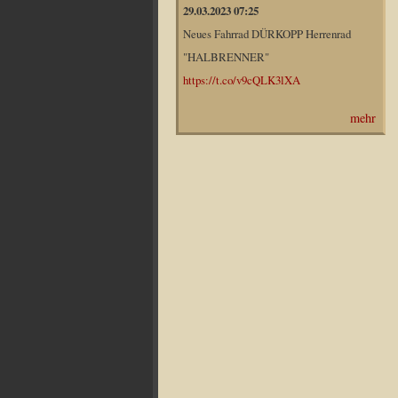
29.03.2023 07:25
Neues Fahrrad DÜRKOPP Herrenrad
"HALBRENNER"
https://t.co/v9cQLK3lXA
mehr