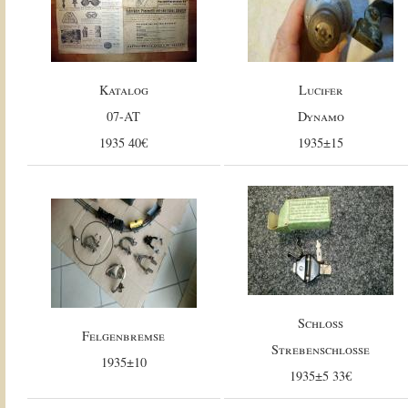
Katalog
Lucifer
07-AT
Dynamo
1935 40€
1935±15
Schloss
Felgenbremse
Strebenschlosse
1935±10
1935±5 33€