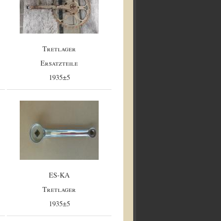
Tretlager
Ersatzteile
1935±5
ES-KA
Tretlager
1935±5