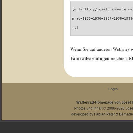
[url=http://josef.hammerle.me
nrad+1935+1936+1937+1938+1939
rl]
Wenn Sie auf anderen Websites 
Fahrrades einfügen
k
möchten,
Login
Waffenrad-Homepage von Josef
Photos und Inhalt © 2008-2026
Jos
developed by
Fabian Peter
&
Bernade