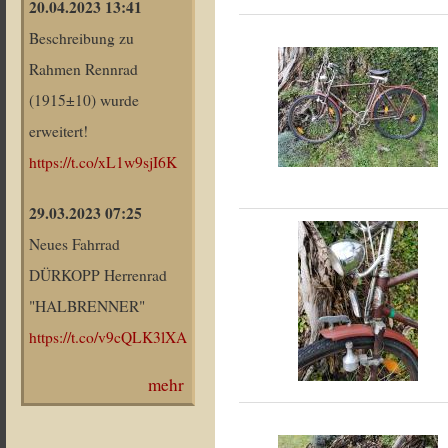
20.04.2023 13:41
Beschreibung zu
Rahmen Rennrad
(1915±10) wurde
erweitert!
https://t.co/xL1w9sjI6K
29.03.2023 07:25
Neues Fahrrad
DÜRKOPP Herrenrad
"HALBRENNER"
https://t.co/v9cQLK3lXA
mehr