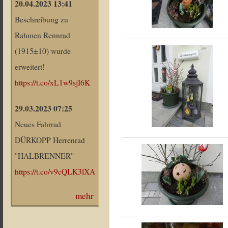
20.04.2023 13:41
Beschreibung zu
Rahmen Rennrad
(1915±10) wurde
erweitert!
https://t.co/xL1w9sjI6K
29.03.2023 07:25
Neues Fahrrad
DÜRKOPP Herrenrad
"HALBRENNER"
https://t.co/v9cQLK3lXA
mehr