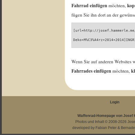
Fahrrad einfügen
kop
möchten,
fügen Sie ihn dort an der gewünsc
[url=http://josef.hammerle.me
Deko+M%C3%A4rz+2014+2014]INGR
Wenn Sie auf anderen Websites 
Fahrrades einfügen
k
möchten,
Login
Waffenrad-Homepage von Josef
Photos und Inhalt © 2008-2026
Jos
developed by
Fabian Peter
&
Bernade