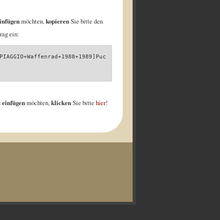
infügen
möchten,
kopieren
Sie bitte den
rag ein:
PIAGGIO+Waffenrad+1988+1989]Puc
 einfügen
möchten,
klicken
Sie bitte
hier
!