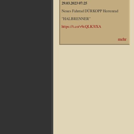
29.03.2023 07:25
Neues Fahrrad DÜRKOPP Herrenrad
"HALBRENNER"
https://t.co/v9cQLK3lXA
mehr