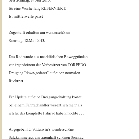
Seit Sonntag, 14.Juli 2013,
für eine Woche lang RESERVIERT:
Ist mittlerweile passé !
Zugestellt erhalten am wunderschönen
Samstag, 18.Mai 2013.
Das Rad wurde aus unerklärlichen Beweggründen
von irgendeinem der Vorbesitzer von TORPEDO
Dreigang "down-gedatet" auf einen normalen
Rücktritt.
Ein Update auf eine Dreigangschaltung kostet
bei einem Fahrradhändler wesentlich mehr als
ich für das komplette Fahrrad haben möchte . . .
Abgegeben für 70Euro in´s wunderschöne
Salzkammergut am traumhaft schönen Sonntag-