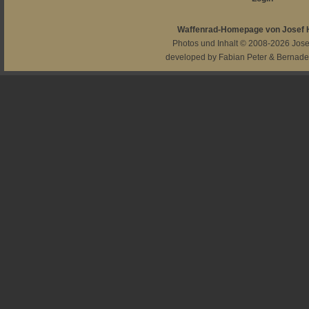
Waffenrad-Homepage von Josef
Photos und Inhalt © 2008-2026
Jos
developed by
Fabian Peter
&
Bernade