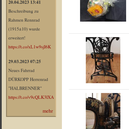
20.04.2023 13:41
Beschreibung zu
Rahmen Rennrad
(1915±10) wurde
erweitert!
https://t.co/xL1w9sjI6K
29.03.2023 07:25
Neues Fahrrad
DÜRKOPP Herrenrad
"HALBRENNER"
https://t.co/v9cQLK3lXA
mehr