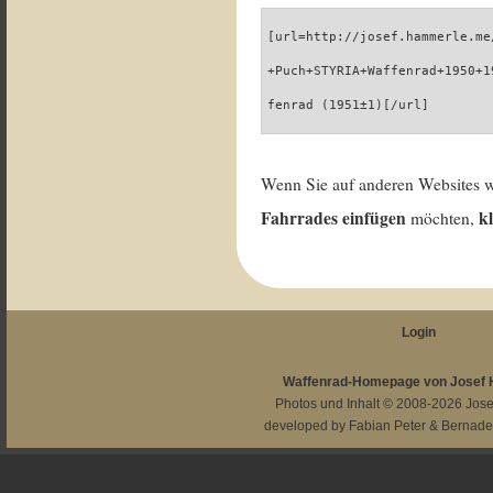
[url=http://josef.hammerle.me
+Puch+STYRIA+Waffenrad+1950+1
fenrad (1951±1)[/url]
Wenn Sie auf anderen Websites 
Fahrrades einfügen
k
möchten,
Login
Waffenrad-Homepage von Josef
Photos und Inhalt © 2008-2026
Jos
developed by
Fabian Peter
&
Bernade