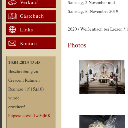
Verkauf
Samstag, 2.November und
Samstag,16.November 2019
Gästebuch
2020 / Weißenbach bei Liezen / 
Links
Kontakt
Photos
20.04.2023 13:45
Beschreibung zu
Crescent Rahmen
Rennrad (1915±10)
wurde
erweitert!
https://t.co/xL1w9sjI6K