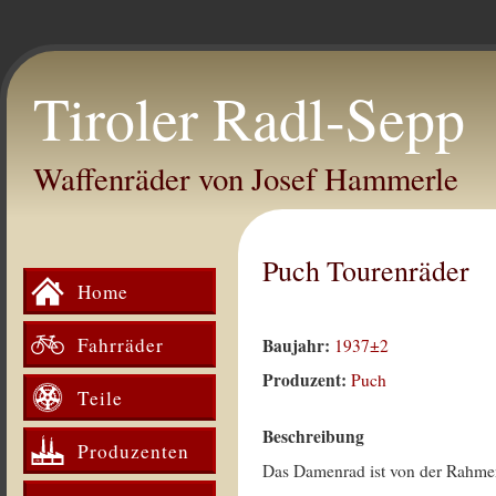
Tiroler Radl-Sepp
Waffenräder von Josef Hammerle
Puch Tourenräder
Home
Fahrräder
Baujahr:
1937±2
Produzent:
Puch
Teile
Beschreibung
Produzenten
Das Damenrad ist von der Rah