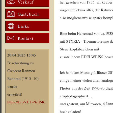
Verkauf
her gesehen von 1935, wirkt aber
insgesamt etwas älter, der Rahm
Gästebuch
also möglicherweise später komple
Links
Bitte beim Herrenrad von ca.193
Kontakt
mit STYRIA - Trommelbremse d
Steuerkopfabzeichen mit
20.04.2023 13:45
zusätzlichem EDELWEISS beach
Beschreibung zu
Crescent Rahmen
Ich habe am Montag,2.Jänner 20
Rennrad (1915±10)
einige meiner vielen alten analog
wurde
Photos aus der Zeit 1990-93 digit
erweitert!
ab-photographiert...,
https://t.co/xL1w9sjI6K
und gestern, am Mittwoch, 4.Jänn
hochgeladen!