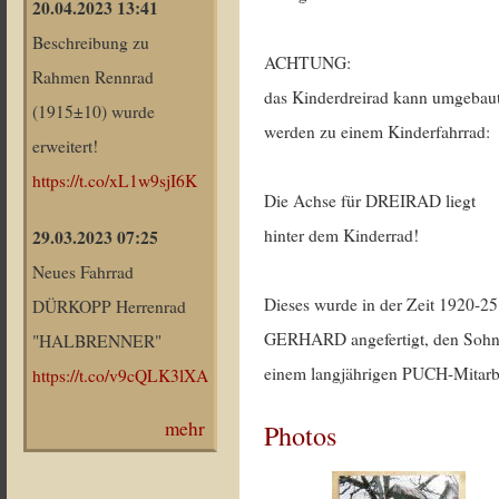
20.04.2023 13:41
Beschreibung zu
ACHTUNG:
Rahmen Rennrad
das Kinderdreirad kann umgebau
(1915±10) wurde
werden zu einem Kinderfahrrad:
erweitert!
https://t.co/xL1w9sjI6K
Die Achse für DREIRAD liegt
hinter dem Kinderrad!
29.03.2023 07:25
Neues Fahrrad
Dieses wurde in der Zeit 1920-25
DÜRKOPP Herrenrad
GERHARD angefertigt, den Sohn
"HALBRENNER"
einem langjährigen PUCH-Mitarbe
https://t.co/v9cQLK3lXA
mehr
Photos