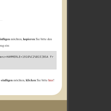
infügen
möchten,
kopieren
Sie bitte den
rag ein:
anz+HAMMERLE+1910%C2%B15]BSA Fr
 einfügen
möchten,
klicken
Sie bitte
hier
!