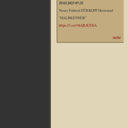
29.03.2023 07:25
Neues Fahrrad DÜRKOPP Herrenrad
"HALBRENNER"
https://t.co/v9cQLK3lXA
mehr