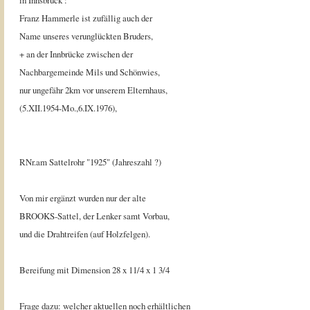
in Innsbruck :
Franz Hammerle ist zufällig auch der
Name unseres verunglückten Bruders,
+ an der Innbrücke zwischen der
Nachbargemeinde Mils und Schönwies,
nur ungefähr 2km vor unserem Elternhaus,
(5.XII.1954-Mo.,6.IX.1976),
RNr.am Sattelrohr "1925" (Jahreszahl ?)
Von mir ergänzt wurden nur der alte
BROOKS-Sattel, der Lenker samt Vorbau,
und die Drahtreifen (auf Holzfelgen).
Bereifung mit Dimension 28 x 11/4 x 1 3/4
Frage dazu: welcher aktuellen noch erhältlichen