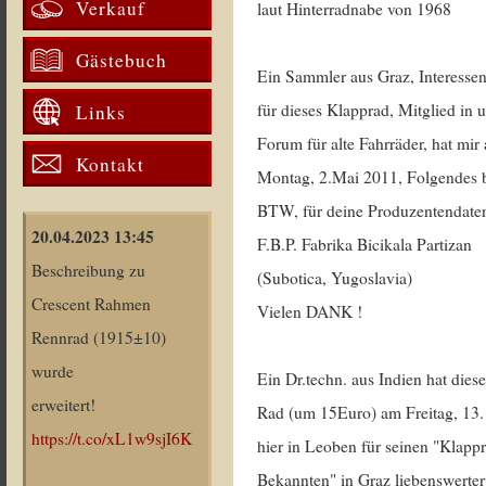
Verkauf
laut Hinterradnabe von 1968
Gästebuch
Ein Sammler aus Graz, Interessen
für dieses Klapprad, Mitglied in
Links
Forum für alte Fahrräder, hat mir
Kontakt
Montag, 2.Mai 2011, Folgendes be
BTW, für deine Produzentendate
20.04.2023 13:45
F.B.P. Fabrika Bicikala Partizan
Beschreibung zu
(Subotica, Yugoslavia)
Crescent Rahmen
Vielen DANK !
Rennrad (1915±10)
wurde
Ein Dr.techn. aus Indien hat dies
erweitert!
Rad (um 15Euro) am Freitag, 13.
https://t.co/xL1w9sjI6K
hier in Leoben für seinen "Klapp
Bekannten" in Graz liebenswerte