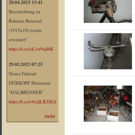
20.04.2023 13:41
Beschreibung zu
Rahmen Rennrad
(1915±10) wurde
erweitert!
https://t.co/xL1w9sjI6K
29.03.2023 07:25
Neues Fahrrad
DÜRKOPP Herrenrad
"HALBRENNER"
https://t.co/v9cQLK3lXA
mehr