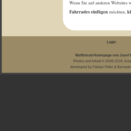
Wenn Sie auf anderen Websites 
Fahrrades einfügen
k
möchten,
Login
Waffenrad-Homepage von Josef
Photos und Inhalt © 2008-2026
Jos
developed by
Fabian Peter
&
Bernade