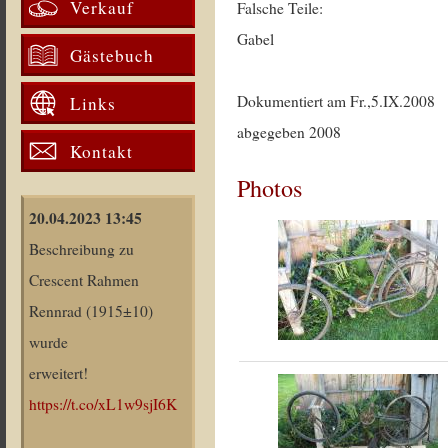
Verkauf
Falsche Teile:
Gabel
Gästebuch
Dokumentiert am Fr.,5.IX.2008
Links
abgegeben 2008
Kontakt
Photos
20.04.2023 13:45
Beschreibung zu
Crescent Rahmen
Rennrad (1915±10)
wurde
erweitert!
https://t.co/xL1w9sjI6K