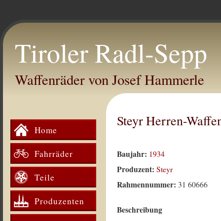
Tiroler Radl-Sepp
Waffenräder von Josef Hammerle
Steyr Herren-Waffe
Home
Fahrräder
Baujahr:
1934
Produzent:
Steyr
Teile
Rahmennummer:
31 60666
Produzenten
Beschreibung