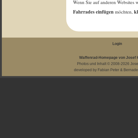
Wenn Sie auf anderen Websites 
Fahrrades einfügen
k
möchten,
Login
Waffenrad-Homepage von Josef
Photos und Inhalt © 2008-2026
Jos
developed by
Fabian Peter
&
Bernade