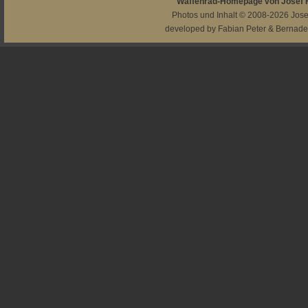
Waffenrad-Homepage von Josef
Photos und Inhalt © 2008-2026
Jos
developed by
Fabian Peter
&
Bernade