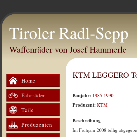
Tiroler Radl-Sepp
Waffenräder von Josef Hammerle
KTM LEGGERO To
Home
Fahrräder
Baujahr:
1985-1990
Produzent:
KTM
Teile
Beschreibung
Produzenten
Im Frühjahr 2008 billig abgegeb