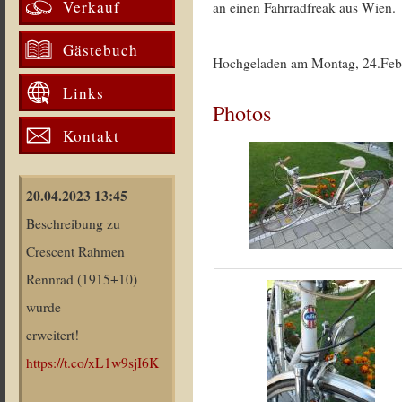
Verkauf
an einen Fahrradfreak aus Wien.
Gästebuch
Hochgeladen am Montag, 24.Feb
Links
Photos
Kontakt
20.04.2023 13:45
Beschreibung zu
Crescent Rahmen
Rennrad (1915±10)
wurde
erweitert!
https://t.co/xL1w9sjI6K