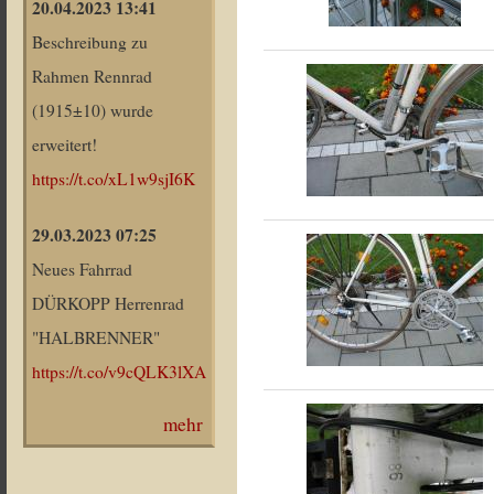
20.04.2023 13:41
Beschreibung zu
Rahmen Rennrad
(1915±10) wurde
erweitert!
https://t.co/xL1w9sjI6K
29.03.2023 07:25
Neues Fahrrad
DÜRKOPP Herrenrad
"HALBRENNER"
https://t.co/v9cQLK3lXA
mehr