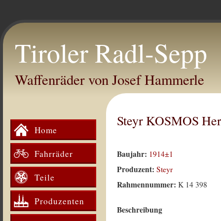
Tiroler Radl-Sepp
Waffenräder von Josef Hammerle
Steyr KOSMOS Herr
Home
Fahrräder
Baujahr:
1914±1
Produzent:
Steyr
Teile
Rahmennummer:
K 14 398
Produzenten
Beschreibung