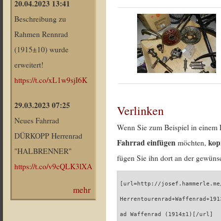
20.04.2023 13:41
Beschreibung zu
Rahmen Rennrad
(1915±10) wurde
erweitert!
https://t.co/xL1w9sjI6K
29.03.2023 07:25
Verlinken
Neues Fahrrad
Wenn Sie zum Beispiel in einem 
DÜRKOPP Herrenrad
Fahrrad einfügen
kop
möchten,
"HALBRENNER"
fügen Sie ihn dort an der gewünsc
https://t.co/v9cQLK3lXA
[url=http://josef.hammerle.me
mehr
Herrentourenrad+Waffenrad+191
ad Waffenrad (1914±1)[/url]