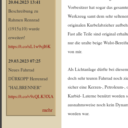
20.04.2023 13:41
Vorbesitzer hat sogar das gesamt
Beschreibung zu
Werkzeug samt dem sehr seltene
Rahmen Rennrad
originalen Kurbelabzieher aufbeh
(1915±10) wurde
Fast alle Teile sind original erhalt
erweitert!
nur die uralte beige Wulst-Bereifu
https://t.co/xL1w9sjI6K
von mir.
29.03.2023 07:25
Als Lichtanlage dürfte bei diese
Neues Fahrrad
doch sehr teuren Fahrrad noch zi
DÜRKOPP Herrenrad
sicher eine Kerzen-, Petroleum-, 
"HALBRENNER"
Karbid- Laterne benützt worden s
https://t.co/v9cQLK3lXA
ausnahmsweise noch kein Dynam
mehr
worden war.