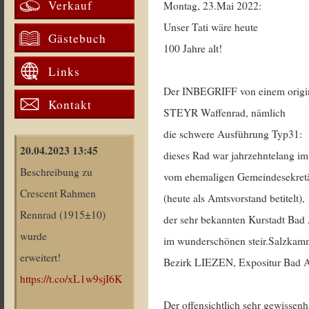
Verkauf
Montag, 23.Mai 2022:
Unser Tati wäre heute
Gästebuch
100 Jahre alt!
Links
Der INBEGRIFF von einem origi
Kontakt
STEYR Waffenrad, nämlich
die schwere Ausführung Typ31:
20.04.2023 13:45
dieses Rad war jahrzehntelang im
Beschreibung zu
vom ehemaligen Gemeindesekret
Crescent Rahmen
(heute als Amtsvorstand betitelt),
Rennrad (1915±10)
der sehr bekannten Kurstadt Bad
wurde
im wunderschönen steir.Salzkam
erweitert!
Bezirk LIEZEN, Expositur Bad A
https://t.co/xL1w9sjI6K
Der offensichtlich sehr gewissenh