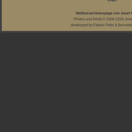
Login
Waffenrad-Homepage von Josef
Photos und Inhalt © 2008-2026
Jos
developed by
Fabian Peter
&
Bernade