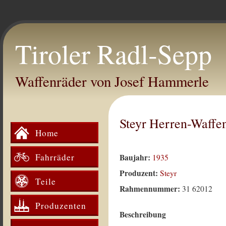
Tiroler Radl-Sepp
Waffenräder von Josef Hammerle
Steyr Herren-Waffe
Home
Fahrräder
Baujahr:
1935
Produzent:
Steyr
Teile
Rahmennummer:
31 62012
Produzenten
Beschreibung