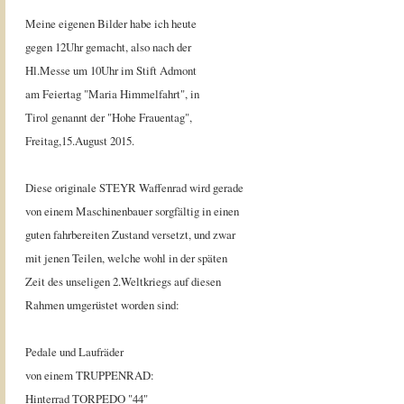
Meine eigenen Bilder habe ich heute
gegen 12Uhr gemacht, also nach der
Hl.Messe um 10Uhr im Stift Admont
am Feiertag "Maria Himmelfahrt", in
Tirol genannt der "Hohe Frauentag",
Freitag,15.August 2015.
Diese originale STEYR Waffenrad wird gerade
von einem Maschinenbauer sorgfältig in einen
guten fahrbereiten Zustand versetzt, und zwar
mit jenen Teilen, welche wohl in der späten
Zeit des unseligen 2.Weltkriegs auf diesen
Rahmen umgerüstet worden sind:
Pedale und Laufräder
von einem TRUPPENRAD:
Hinterrad TORPEDO "44"