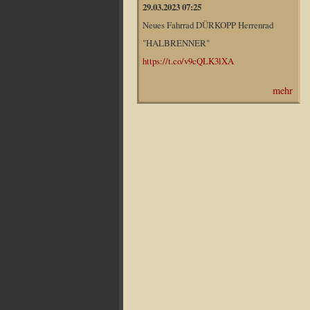
29.03.2023 07:25
Neues Fahrrad DÜRKOPP Herrenrad
"HALBRENNER"
https://t.co/v9cQLK3lXA
mehr