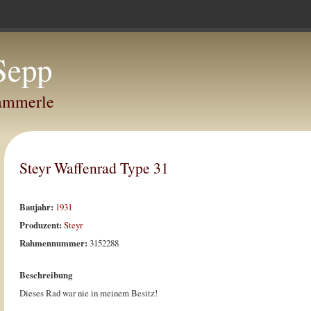
Sepp
Hammerle
Steyr Waffenrad Type 31
Baujahr:
1931
Produzent:
Steyr
Rahmennummer:
3152288
Beschreibung
Dieses Rad war nie in meinem Besitz!