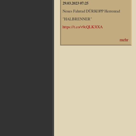
29.03.2023 07:25
Neues Fahrrad DÜRKOPP Herrenrad
"HALBRENNER"
https://t.co/v9cQLK3lXA
mehr