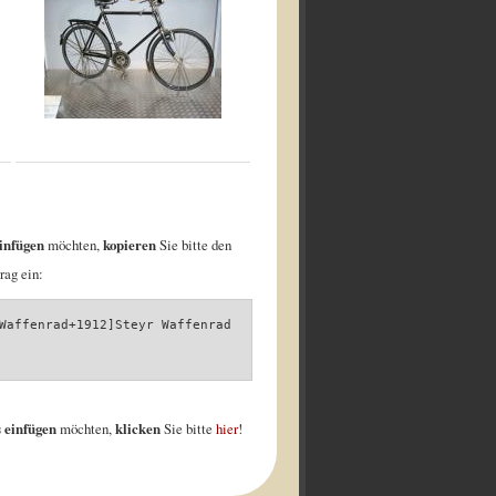
infügen
möchten,
kopieren
Sie bitte den
rag ein:
Waffenrad+1912]Steyr Waffenrad
 einfügen
möchten,
klicken
Sie bitte
hier
!