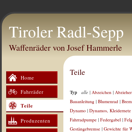
Tiroler Radl-Sepp
Waffenräder von Josef Hammerle
Teile
Home
Fahrräder
Typ
alle
|
Abzeichen
|
Abzieher
Bauanleitung
|
Blumenrad
|
Brem
Teile
Dynamo
|
Dynamos, Kleidernetz
Fahrradpumpe
|
Federgabel
|
Fel
Produzenten
Gestängebremse
|
Gewichte für 