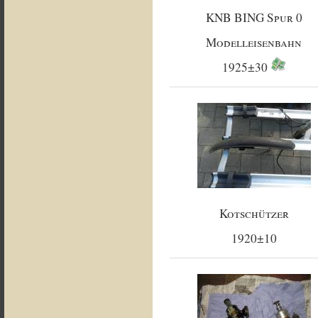
KNB BING Spur 0
Modelleisenbahn
1925±30
Kotschützer
1920±10