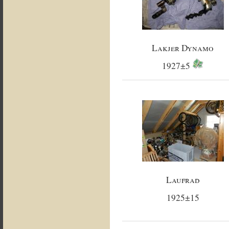
Lakjer Dynamo
1927±5
Laufrad
1925±15