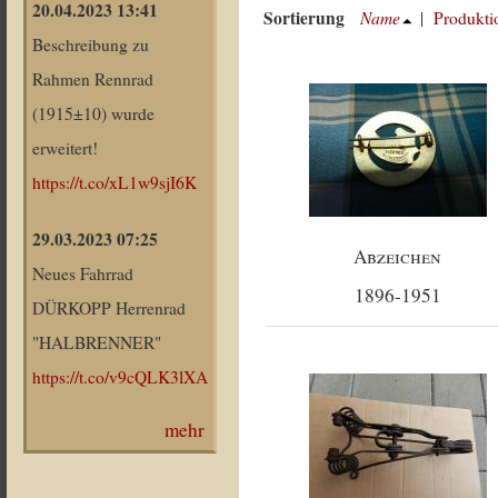
20.04.2023 13:41
Sortierung
Name
|
Produkti
Beschreibung zu
Rahmen Rennrad
(1915±10) wurde
erweitert!
https://t.co/xL1w9sjI6K
29.03.2023 07:25
Abzeichen
Neues Fahrrad
1896-1951
DÜRKOPP Herrenrad
"HALBRENNER"
https://t.co/v9cQLK3lXA
mehr