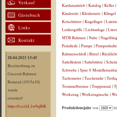
Verkauf
Kardanantrieb
|
Katalog
|
Keller
Kindersitz
|
Kleidernetz
|
Klingel
Gästebuch
Kotschützer
|
Kugellager
|
Latern
Links
Lenkergriffe
|
Lichtanlage
|
Liter
MTB Rahmen
|
Nabe
|
Nagelfän
Kontakt
Pedalteile
|
Pumpe
|
Pumpenhalte
Rahmenschloß
|
Ritzel
|
Rücklich
20.04.2023 13:45
Sattelfedern
|
Sattelstütze
|
Schein
Beschreibung zu
Schwebe
|
Spur 0 Modelleisenb
Crescent Rahmen
Tachometer
|
Taschenuhr
|
Tretla
Rennrad (1915±10)
Trommelbremse
|
Truppenrad
|
T
wurde
Werkzeug
|
Werkzeugtasche
|
Wul
erweitert!
https://t.co/xL1w9sjI6K
Produktionsjahr
von
b