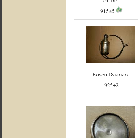
04-DE
1915±5
Bosch Dynamo
1925±2