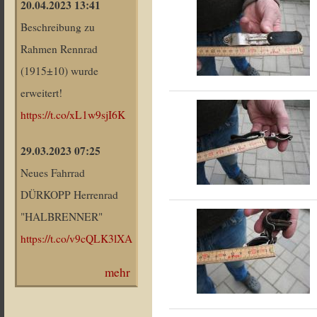
20.04.2023 13:41
Beschreibung zu
Rahmen Rennrad
(1915±10) wurde
erweitert!
https://t.co/xL1w9sjI6K
29.03.2023 07:25
Neues Fahrrad
DÜRKOPP Herrenrad
"HALBRENNER"
https://t.co/v9cQLK3lXA
mehr