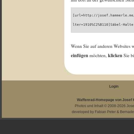
[url=http://josef.hammerle.me
lter+1910%C2%B110]Säbel-Halte
Wenn Sie auf anderen Websites 
einfügen
klicken
möchten,
Sie b
Login
Waffenrad-Homepage von Josef
Photos und Inhalt © 2008-2026
Jos
developed by
Fabian Peter
&
Bernade