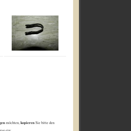
gen
möchten,
kopieren
Sie bitte den
rag ein: