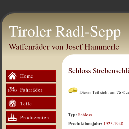
Tiroler Radl-Sepp
Waffenräder von Josef Hammerle
Schloss Strebenschl
Home
Fahrräder
75 €
Dieser Teil steht um
z
Teile
Typ:
Schloss
Produzenten
Produktionsjahr:
1925-1940