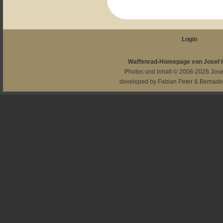
Login
Waffenrad-Homepage von Josef
Photos und Inhalt © 2008-2026
Jos
developed by
Fabian Peter
&
Bernade