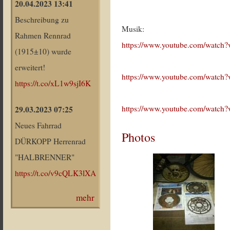
20.04.2023 13:41
Beschreibung zu
Musik:
Rahmen Rennrad
https://www.youtube.com/watc
(1915±10) wurde
erweitert!
https://www.youtube.com/wat
https://t.co/xL1w9sjI6K
https://www.youtube.com/wat
29.03.2023 07:25
Neues Fahrrad
Photos
DÜRKOPP Herrenrad
"HALBRENNER"
https://t.co/v9cQLK3lXA
mehr