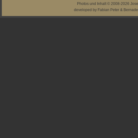
Photos und Inhalt © 2008-2026
Jos
developed by
Fabian Peter
&
Bernade