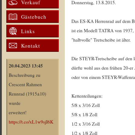
Verkauf
Donnerstag, 13.8.2015.
Gästebuch
Das ES-KA Herrenrad auf dem B
ist ein Modell TATRA von 1937, 
Links
"halbvolle" Tretscheibe ist älter.
Kontakt
Die STEYR-Tretscheibe auf den l
20.04.2023 13:45
dürfte wohl aus den frühen 20-er 
Beschreibung zu
oder von einem STEYR-Waffen
Crescent Rahmen
Rennrad (1915±10)
Kettenteilungen:
wurde
5/8 x 3/16 Zoll
erweitert!
5/8 x 1/8 Zoll
https://t.co/xL1w9sjI6K
1/2 x 3/16 Zoll
1/2 x 1/8 Zoll