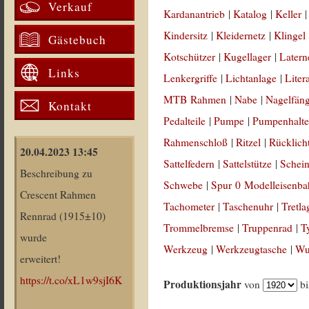
Verkauf
Kardanantrieb
|
Katalog
|
Keller
Kindersitz
|
Kleidernetz
|
Klingel
Gästebuch
Kotschützer
|
Kugellager
|
Latern
Links
Lenkergriffe
|
Lichtanlage
|
Liter
MTB Rahmen
|
Nabe
|
Nagelfän
Kontakt
Pedalteile
|
Pumpe
|
Pumpenhalte
Rahmenschloß
|
Ritzel
|
Rücklich
20.04.2023 13:45
Sattelfedern
|
Sattelstütze
|
Schein
Beschreibung zu
Schwebe
|
Spur 0 Modelleisenb
Crescent Rahmen
Tachometer
|
Taschenuhr
|
Tretla
Rennrad (1915±10)
Trommelbremse
|
Truppenrad
|
T
wurde
Werkzeug
|
Werkzeugtasche
|
Wul
erweitert!
https://t.co/xL1w9sjI6K
Produktionsjahr
von
b