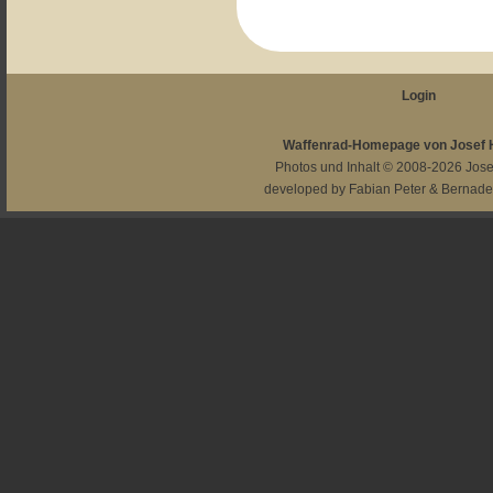
Login
Waffenrad-Homepage von Josef
Photos und Inhalt © 2008-2026
Jos
developed by
Fabian Peter
&
Bernade