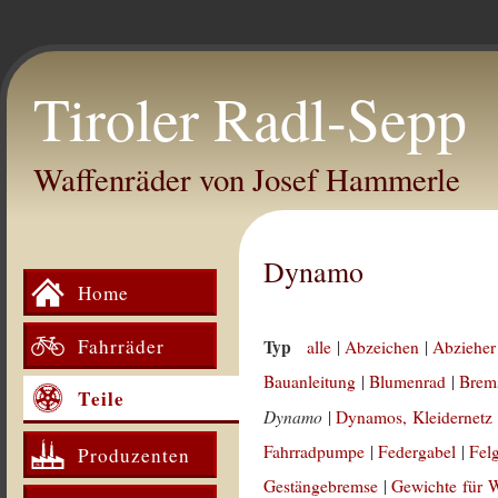
Tiroler Radl-Sepp
Waffenräder von Josef Hammerle
Dynamo
Home
Fahrräder
Typ
alle
|
Abzeichen
|
Abzieher
Bauanleitung
|
Blumenrad
|
Brem
Teile
Dynamo
|
Dynamos, Kleidernetz
Fahrradpumpe
|
Federgabel
|
Fel
Produzenten
Gestängebremse
|
Gewichte für 