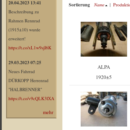
20.04.2023 13:41
Sortierung
Name
|
Produkti
Beschreibung zu
Rahmen Rennrad
(1915±10) wurde
erweitert!
https://t.co/xL1w9sjI6K
29.03.2023 07:25
ALPA
Neues Fahrrad
1920±5
DÜRKOPP Herrenrad
"HALBRENNER"
https://t.co/v9cQLK3lXA
mehr