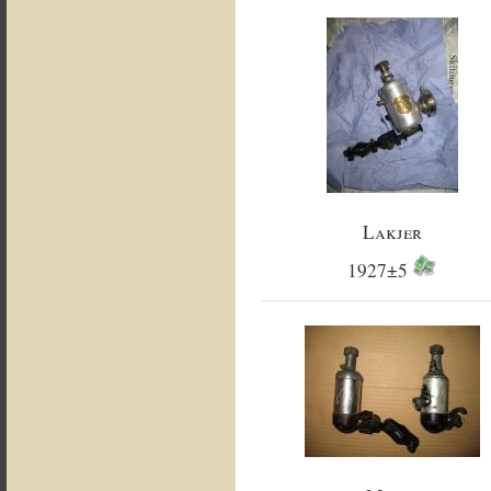
Lakjer
1927±5