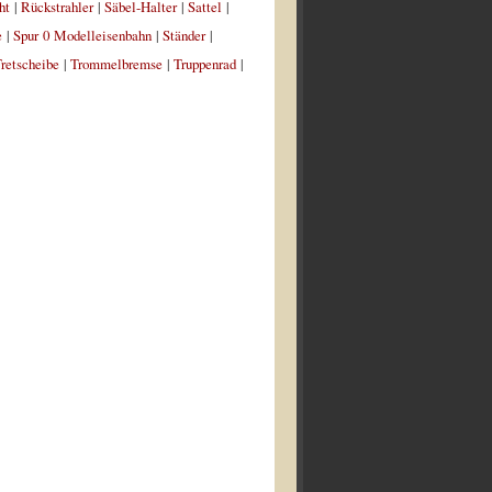
ht
|
Rückstrahler
|
Säbel-Halter
|
Sattel
|
e
|
Spur 0 Modelleisenbahn
|
Ständer
|
retscheibe
|
Trommelbremse
|
Truppenrad
|