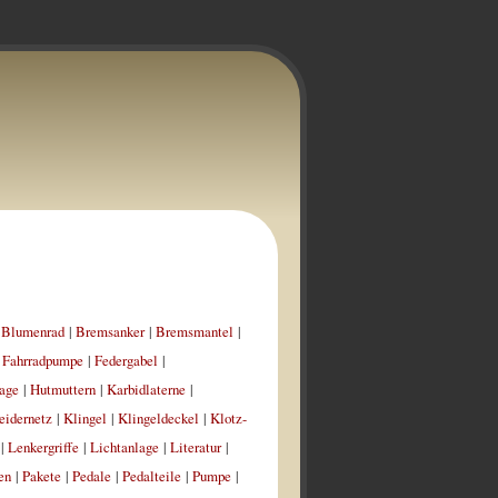
|
Blumenrad
|
Bremsanker
|
Bremsmantel
|
|
Fahrradpumpe
|
Federgabel
|
age
|
Hutmuttern
|
Karbidlaterne
|
eidernetz
|
Klingel
|
Klingeldeckel
|
Klotz-
|
Lenkergriffe
|
Lichtanlage
|
Literatur
|
en
|
Pakete
|
Pedale
|
Pedalteile
|
Pumpe
|