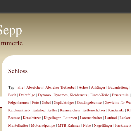
Sepp
Hammerle
Schloss
Typ
alle
|
Abzeichen
|
Abzieher Tretkurbel
|
Achse
|
Anhänger
|
Bauanleitung
Buch
|
Drahtfelge
|
Dynamo
|
Dynamos, Kleidernetz
|
Einrad-Teile
|
Ersatzteile
Felgenbremse
|
Foto
|
Gabel
|
Gepäckträger
|
Gestängebremse
|
Gewichte für Wa
Kardanantrieb
|
Katalog
|
Keller
|
Kennzeichen
|
Kettenschützer
|
Kindersitz
|
Kl
Bremse
|
Kotschützer
|
Kugellager
|
Laternen
|
Laternenhalter
|
Laufrad
|
Lenker
Mantelhalter
|
Motorradpumpe
|
MTB Rahmen
|
Nabe
|
Nagelfänger
|
Packtasch