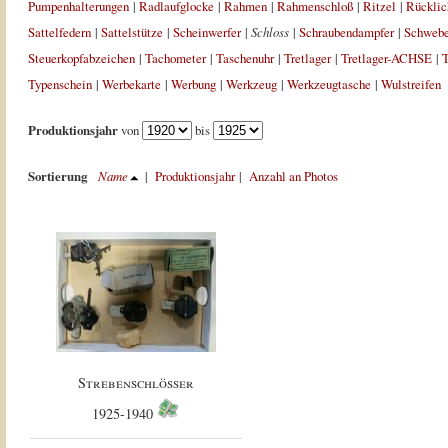
Pumpenhalterungen
|
Radlaufglocke
|
Rahmen
|
Rahmenschloß
|
Ritzel
|
Rücklic
Sattelfedern
|
Sattelstütze
|
Scheinwerfer
|
Schloss
|
Schraubendampfer
|
Schweb
Steuerkopfabzeichen
|
Tachometer
|
Taschenuhr
|
Tretlager
|
Tretlager-ACHSE
|
T
Typenschein
|
Werbekarte
|
Werbung
|
Werkzeug
|
Werkzeugtasche
|
Wulstreifen
Produktionsjahr
von
bis
Sortierung
Name
|
Produktionsjahr
|
Anzahl an Photos
Strebenschlösser
1925-1940