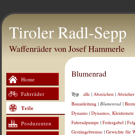
Tiroler Radl-Sepp
Waffenräder von Josef Hammerle
Blumenrad
Home
Fahrräder
Typ
alle
|
Abzeichen
|
Abzieher
Blumenrad
Bauanleitung
|
|
Brem
Teile
Dynamo
|
Dynamos, Kleidernetz
Fahrradpumpe
|
Federgabel
|
Fel
Produzenten
Gestängebremse
|
Gewichte für 