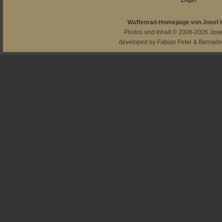
Login
Waffenrad-Homepage von Josef
Photos und Inhalt © 2008-2026
Jos
developed by
Fabian Peter
&
Bernade