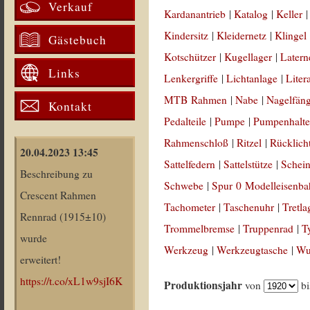
Verkauf
Kardanantrieb
|
Katalog
|
Keller
Kindersitz
|
Kleidernetz
|
Klingel
Gästebuch
Kotschützer
|
Kugellager
|
Latern
Links
Lenkergriffe
|
Lichtanlage
|
Liter
MTB Rahmen
|
Nabe
|
Nagelfän
Kontakt
Pedalteile
|
Pumpe
|
Pumpenhalte
Rahmenschloß
|
Ritzel
|
Rücklich
20.04.2023 13:45
Sattelfedern
|
Sattelstütze
|
Schein
Beschreibung zu
Schwebe
|
Spur 0 Modelleisenb
Crescent Rahmen
Tachometer
|
Taschenuhr
|
Tretla
Rennrad (1915±10)
Trommelbremse
|
Truppenrad
|
T
wurde
Werkzeug
|
Werkzeugtasche
|
Wul
erweitert!
https://t.co/xL1w9sjI6K
Produktionsjahr
von
b