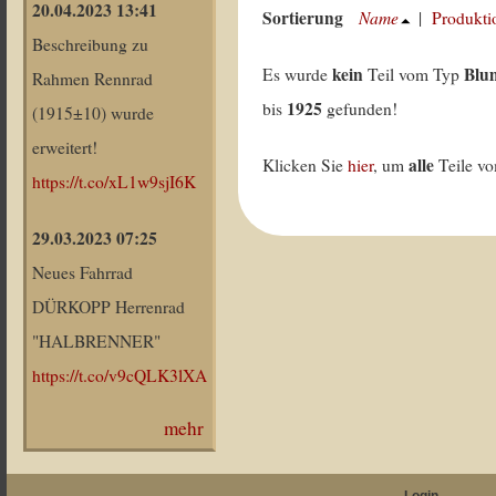
20.04.2023 13:41
Sortierung
Name
|
Produkti
Beschreibung zu
kein
Blu
Es wurde
Teil vom Typ
Rahmen Rennrad
1925
bis
gefunden!
(1915±10) wurde
erweitert!
alle
Klicken Sie
hier
, um
Teile v
https://t.co/xL1w9sjI6K
29.03.2023 07:25
Neues Fahrrad
DÜRKOPP Herrenrad
"HALBRENNER"
https://t.co/v9cQLK3lXA
mehr