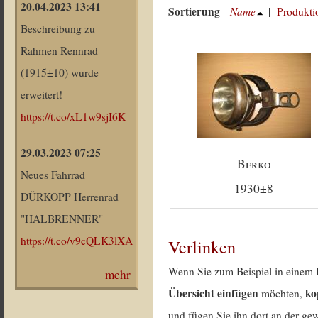
20.04.2023 13:41
Sortierung
Name
|
Produkti
Beschreibung zu
Rahmen Rennrad
(1915±10) wurde
erweitert!
https://t.co/xL1w9sjI6K
29.03.2023 07:25
Berko
Neues Fahrrad
1930±8
DÜRKOPP Herrenrad
"HALBRENNER"
https://t.co/v9cQLK3lXA
Verlinken
Wenn Sie zum Beispiel in einem 
mehr
Übersicht einfügen
ko
möchten,
und fügen Sie ihn dort an der gew