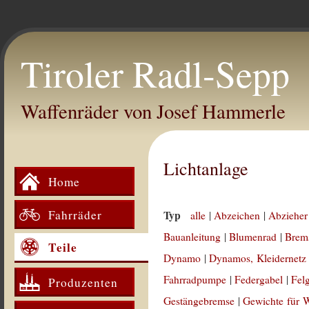
Tiroler Radl-Sepp
Waffenräder von Josef Hammerle
Lichtanlage
Home
Fahrräder
Typ
alle
|
Abzeichen
|
Abzieher
Bauanleitung
|
Blumenrad
|
Brem
Teile
Dynamo
|
Dynamos, Kleidernetz
Fahrradpumpe
|
Federgabel
|
Fel
Produzenten
Gestängebremse
|
Gewichte für 