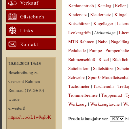
Verkauf
Kardanantrieb
|
Katalog
|
Keller
Kindersitz
|
Kleidernetz
|
Klingel
Gästebuch
Kotschützer
|
Kugellager
|
Latern
Links
Lichtanlage
Lenkergriffe
|
|
Liter
MTB Rahmen
|
Nabe
|
Nagelfän
Kontakt
Pedalteile
|
Pumpe
|
Pumpenhalte
Rahmenschloß
|
Ritzel
|
Rücklich
20.04.2023 13:45
Sattelfedern
|
Sattelstütze
|
Schein
Beschreibung zu
Schwebe
|
Spur 0 Modelleisenb
Crescent Rahmen
Tachometer
|
Taschenuhr
|
Tretla
Rennrad (1915±10)
Trommelbremse
|
Truppenrad
|
T
wurde
Werkzeug
|
Werkzeugtasche
|
Wul
erweitert!
https://t.co/xL1w9sjI6K
Produktionsjahr
von
b