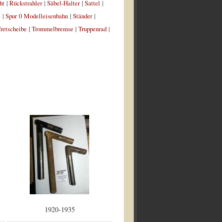
ht
|
Rückstrahler
|
Säbel-Halter
|
Sattel
|
e
|
Spur 0 Modelleisenbahn
|
Ständer
|
retscheibe
|
Trommelbremse
|
Truppenrad
|
1920-1935