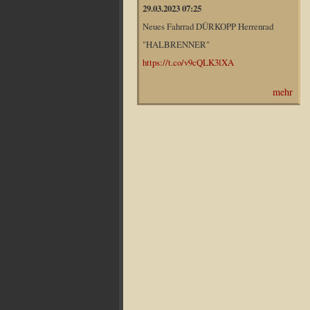
29.03.2023 07:25
Neues Fahrrad DÜRKOPP Herrenrad
"HALBRENNER"
https://t.co/v9cQLK3lXA
mehr