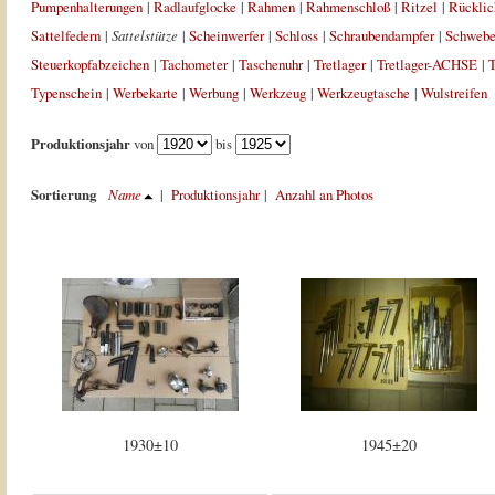
Pumpenhalterungen
|
Radlaufglocke
|
Rahmen
|
Rahmenschloß
|
Ritzel
|
Rücklic
Sattelfedern
|
Sattelstütze
|
Scheinwerfer
|
Schloss
|
Schraubendampfer
|
Schweb
Steuerkopfabzeichen
|
Tachometer
|
Taschenuhr
|
Tretlager
|
Tretlager-ACHSE
|
T
Typenschein
|
Werbekarte
|
Werbung
|
Werkzeug
|
Werkzeugtasche
|
Wulstreifen
Produktionsjahr
von
bis
Sortierung
Name
|
Produktionsjahr
|
Anzahl an Photos
1930±10
1945±20