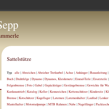
Sepp
Hammerle
Sattelstütze
Typ
alle
|
Abzeichen
|
Abzieher Tretkurbel
|
Achse
|
Anhänger
|
Bauanleitung
Buch
|
Drahtfelge
|
Dynamo
|
Dynamos, Kleidernetz
|
Einrad-Teile
|
Ersatzteile
Felgenbremse
|
Foto
|
Gabel
|
Gepäckträger
|
Gestängebremse
|
Gewichte für Wa
Kardanantrieb
|
Katalog
|
Keller
|
Kennzeichen
|
Kettenschützer
|
Kindersitz
|
Kl
Bremse
|
Kotschützer
|
Kugellager
|
Laternen
|
Laternenhalter
|
Laufrad
|
Lenker
Mantelhalter
|
Motorradpumpe
|
MTB Rahmen
|
Nabe
|
Nagelfänger
|
Packtasch