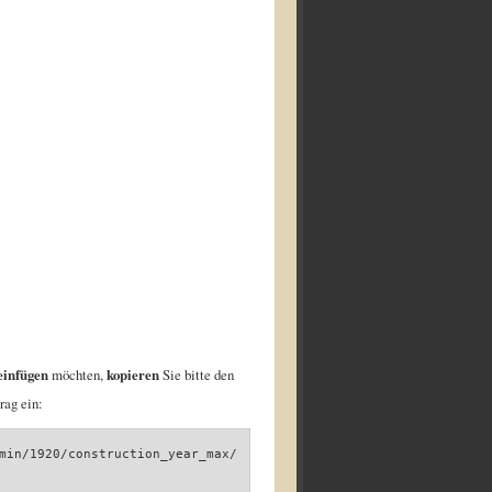
einfügen
möchten,
kopieren
Sie bitte den
rag ein:
min/1920/construction_year_max/