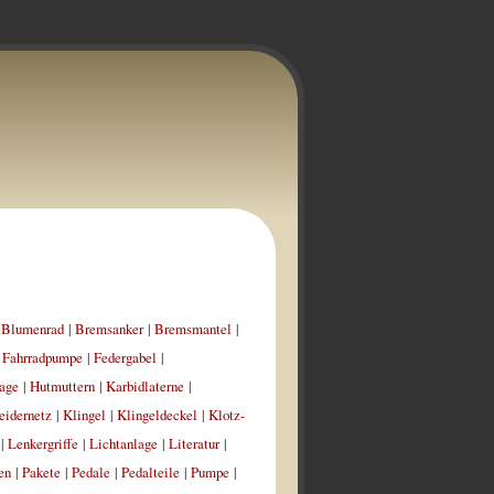
|
Blumenrad
|
Bremsanker
|
Bremsmantel
|
|
Fahrradpumpe
|
Federgabel
|
age
|
Hutmuttern
|
Karbidlaterne
|
eidernetz
|
Klingel
|
Klingeldeckel
|
Klotz-
|
Lenkergriffe
|
Lichtanlage
|
Literatur
|
en
|
Pakete
|
Pedale
|
Pedalteile
|
Pumpe
|