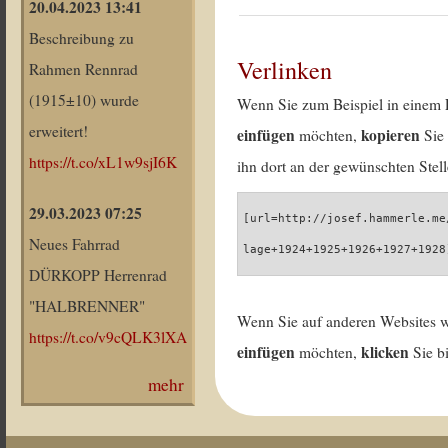
20.04.2023 13:41
Beschreibung zu
Verlinken
Rahmen Rennrad
(1915±10) wurde
Wenn Sie zum Beispiel in einem 
erweitert!
einfügen
kopieren
möchten,
Sie 
https://t.co/xL1w9sjI6K
ihn dort an der gewünschten Stell
29.03.2023 07:25
[url=http://josef.hammerle.me
Neues Fahrrad
lage+1924+1925+1926+1927+1928
DÜRKOPP Herrenrad
"HALBRENNER"
Wenn Sie auf anderen Websites 
https://t.co/v9cQLK3lXA
einfügen
klicken
möchten,
Sie b
mehr