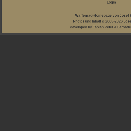
Login
Waffenrad-Homepage von Josef
Photos und Inhalt © 2008-2026
Jos
developed by
Fabian Peter
&
Bernade