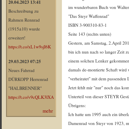
20.04.2023 13:41
im wunderbaren Buch von Walte
Beschreibung zu
"Das Steyr Waffenrad"
Rahmen Rennrad
ISBN 3-900310-83-1
(1915±10) wurde
Seite 143 (rechts unten)
erweitert!
Gestern, am Samstag, 2.April 20
https://t.co/xL1w9sjI6K
bin ich nun nach so langer Zeit z
einem solchen Lenker gekommen
29.03.2023 07:25
damals de-montierte Schaft wird 
Neues Fahrrad
"verheiratet" mit dem passenden 
DÜRKOPP Herrenrad
Jetzt fehlt mir "nur" noch das kom
"HALBRENNER"
Unterteil von dieser STEYR Ges
https://t.co/v9cQLK3lXA
Übrigens:
mehr
Ich hatte um 1995 auch ein überl
Damenrad von Steyr von 1923, mi