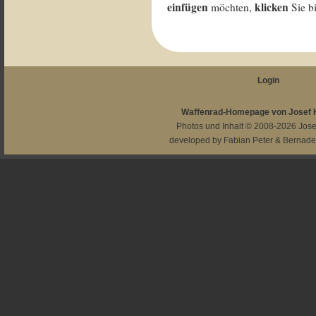
einfügen
klicken
möchten,
Sie b
Login
Waffenrad-Homepage von Josef
Photos und Inhalt © 2008-2026
Jos
developed by
Fabian Peter
&
Bernade