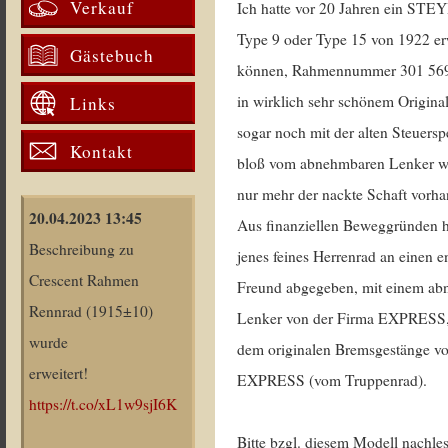
Verkauf
Ich hatte vor 20 Jahren ein STE
Type 9 oder Type 15 von 1922 e
Gästebuch
können, Rahmennummer 301 56
in wirklich sehr schönem Origina
Links
sogar noch mit der alten Steuersp
Kontakt
bloß vom abnehmbaren Lenker wa
nur mehr der nackte Schaft vorh
20.04.2023 13:45
Aus finanziellen Beweggründen h
Beschreibung zu
jenes feines Herrenrad an einen 
Crescent Rahmen
Freund abgegeben, mit einem a
Rennrad (1915±10)
Lenker von der Firma EXPRESS,
wurde
dem originalen Bremsgestänge v
erweitert!
EXPRESS (vom Truppenrad).
https://t.co/xL1w9sjI6K
Bitte bzgl. diesem Modell nachle