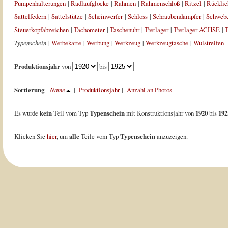
Pumpenhalterungen
|
Radlaufglocke
|
Rahmen
|
Rahmenschloß
|
Ritzel
|
Rücklic
Sattelfedern
|
Sattelstütze
|
Scheinwerfer
|
Schloss
|
Schraubendampfer
|
Schweb
Steuerkopfabzeichen
|
Tachometer
|
Taschenuhr
|
Tretlager
|
Tretlager-ACHSE
|
T
Typenschein
|
Werbekarte
|
Werbung
|
Werkzeug
|
Werkzeugtasche
|
Wulstreifen
Produktionsjahr
von
bis
Sortierung
Name
|
Produktionsjahr
|
Anzahl an Photos
Es wurde
kein
Teil vom Typ
Typenschein
mit Konstruktionsjahr von
1920
bis
192
Klicken Sie
hier
, um
alle
Teile vom Typ
Typenschein
anzuzeigen.