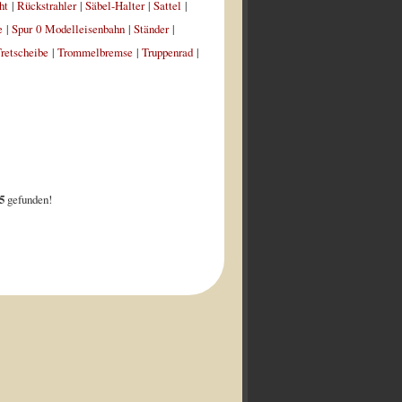
ht
|
Rückstrahler
|
Säbel-Halter
|
Sattel
|
e
|
Spur 0 Modelleisenbahn
|
Ständer
|
retscheibe
|
Trommelbremse
|
Truppenrad
|
5
gefunden!