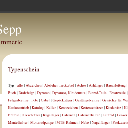
Sepp
Hammerle
Typenschein
Typ
alle
|
Abzeichen
|
Abzieher Tretkurbel
|
Achse
|
Anhänger
|
Bauanleitung
Buch
|
Drahtfelge
|
Dynamo
|
Dynamos, Kleidernetz
|
Einrad-Teile
|
Ersatzteile
Felgenbremse
|
Foto
|
Gabel
|
Gepäckträger
|
Gestängebremse
|
Gewichte für Wa
Kardanantrieb
|
Katalog
|
Keller
|
Kennzeichen
|
Kettenschützer
|
Kindersitz
|
Kl
Bremse
|
Kotschützer
|
Kugellager
|
Laternen
|
Laternenhalter
|
Laufrad
|
Lenker
Mantelhalter
|
Motorradpumpe
|
MTB Rahmen
|
Nabe
|
Nagelfänger
|
Packtasch