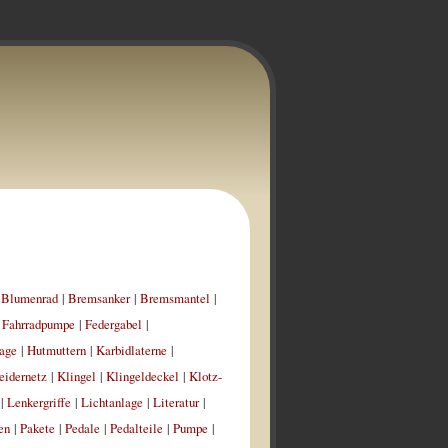
|
Blumenrad
|
Bremsanker
|
Bremsmantel
|
|
Fahrradpumpe
|
Federgabel
|
age
|
Hutmuttern
|
Karbidlaterne
|
eidernetz
|
Klingel
|
Klingeldeckel
|
Klotz-
|
Lenkergriffe
|
Lichtanlage
|
Literatur
|
en
|
Pakete
|
Pedale
|
Pedalteile
|
Pumpe
|