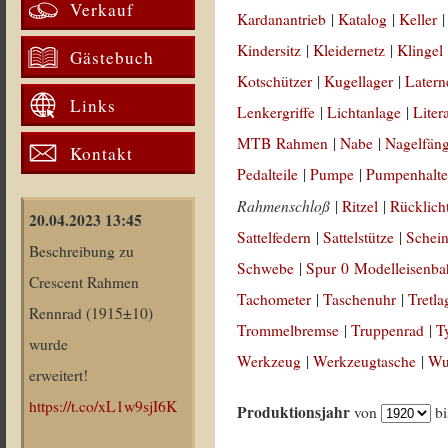
Verkauf
Kardanantrieb
|
Katalog
|
Keller
Kindersitz
|
Kleidernetz
|
Klingel
Gästebuch
Kotschützer
|
Kugellager
|
Latern
Links
Lenkergriffe
|
Lichtanlage
|
Liter
MTB Rahmen
|
Nabe
|
Nagelfän
Kontakt
Pedalteile
|
Pumpe
|
Pumpenhalte
Rahmenschloß
|
Ritzel
|
Rücklich
20.04.2023 13:45
Sattelfedern
|
Sattelstütze
|
Schein
Beschreibung zu
Schwebe
|
Spur 0 Modelleisenb
Crescent Rahmen
Tachometer
|
Taschenuhr
|
Tretla
Rennrad (1915±10)
Trommelbremse
|
Truppenrad
|
T
wurde
Werkzeug
|
Werkzeugtasche
|
Wul
erweitert!
https://t.co/xL1w9sjI6K
Produktionsjahr
von
b