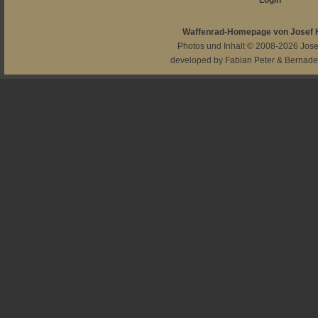
Login
Waffenrad-Homepage von Josef
Photos und Inhalt © 2008-2026
Jos
developed by
Fabian Peter
&
Bernade