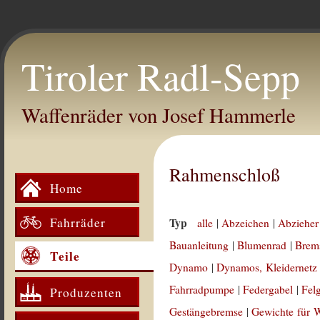
Tiroler Radl-Sepp
Waffenräder von Josef Hammerle
Rahmenschloß
Home
Fahrräder
Typ
alle
|
Abzeichen
|
Abzieher
Bauanleitung
|
Blumenrad
|
Brem
Teile
Dynamo
|
Dynamos, Kleidernetz
Fahrradpumpe
|
Federgabel
|
Fel
Produzenten
Gestängebremse
|
Gewichte für 