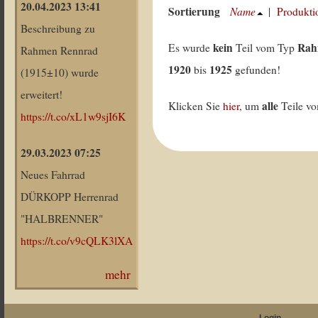
20.04.2023 13:41
Sortierung
Name
|
Produkti
Beschreibung zu
kein
Rah
Es wurde
Teil vom Typ
Rahmen Rennrad
1920
1925
bis
gefunden!
(1915±10) wurde
erweitert!
alle
Klicken Sie
hier
, um
Teile v
https://t.co/xL1w9sjI6K
29.03.2023 07:25
Neues Fahrrad
DÜRKOPP Herrenrad
"HALBRENNER"
https://t.co/v9cQLK3lXA
mehr