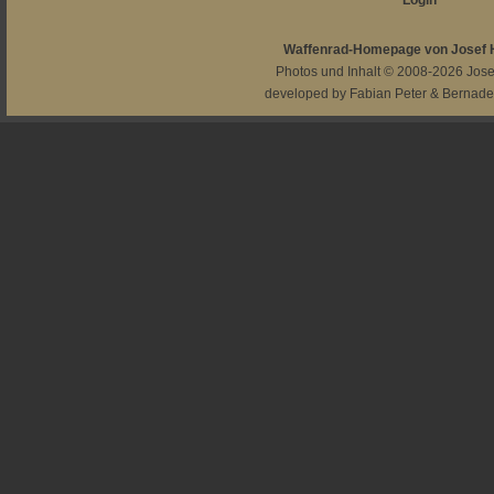
Login
Waffenrad-Homepage von Josef
Photos und Inhalt © 2008-2026
Jos
developed by
Fabian Peter
&
Bernade