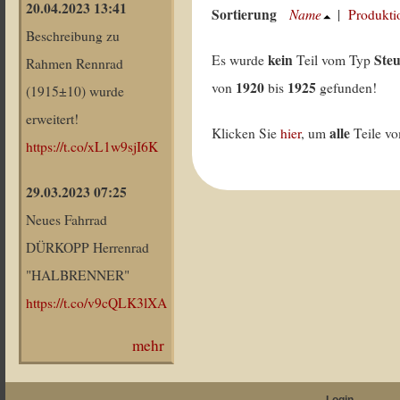
20.04.2023 13:41
Sortierung
Name
|
Produkti
Beschreibung zu
kein
Ste
Es wurde
Teil vom Typ
Rahmen Rennrad
1920
1925
von
bis
gefunden!
(1915±10) wurde
erweitert!
alle
Klicken Sie
hier
, um
Teile v
https://t.co/xL1w9sjI6K
29.03.2023 07:25
Neues Fahrrad
DÜRKOPP Herrenrad
"HALBRENNER"
https://t.co/v9cQLK3lXA
mehr