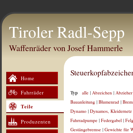
Tiroler Radl-Sepp
Waffenräder von Josef Hammerle
Steuerkopfabzeiche
Home
Fahrräder
Typ
alle
|
Abzeichen
|
Abzieher
Bauanleitung
|
Blumenrad
|
Brem
Teile
Dynamo
|
Dynamos, Kleidernetz
Fahrradpumpe
|
Federgabel
|
Fel
Produzenten
Gestängebremse
|
Gewichte für 