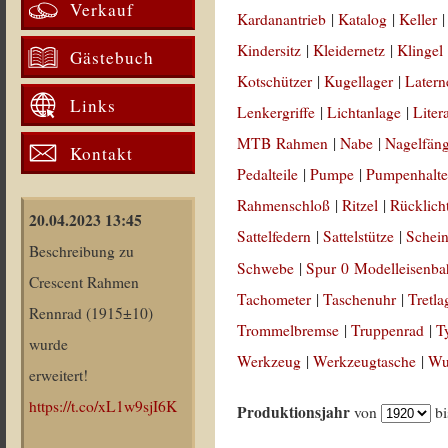
Verkauf
Kardanantrieb
|
Katalog
|
Keller
Kindersitz
|
Kleidernetz
|
Klingel
Gästebuch
Kotschützer
|
Kugellager
|
Latern
Links
Lenkergriffe
|
Lichtanlage
|
Liter
MTB Rahmen
|
Nabe
|
Nagelfän
Kontakt
Pedalteile
|
Pumpe
|
Pumpenhalte
Rahmenschloß
|
Ritzel
|
Rücklich
20.04.2023 13:45
Sattelfedern
|
Sattelstütze
|
Schein
Beschreibung zu
Schwebe
|
Spur 0 Modelleisenb
Crescent Rahmen
Tachometer
|
Taschenuhr
|
Tretla
Rennrad (1915±10)
Trommelbremse
|
Truppenrad
|
T
wurde
Werkzeug
|
Werkzeugtasche
|
Wul
erweitert!
https://t.co/xL1w9sjI6K
Produktionsjahr
von
b