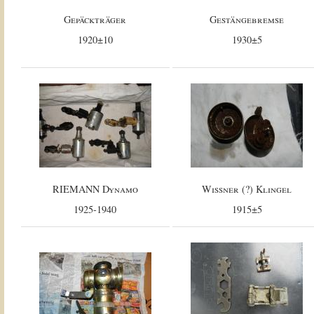
Gepäckträger
Gestängebremse
1920±10
1930±5
RIEMANN Dynamo
Wissner (?) Klingel
1925-1940
1915±5