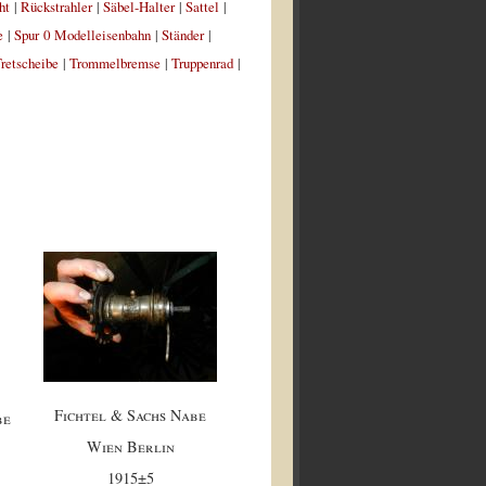
ht
|
Rückstrahler
|
Säbel-Halter
|
Sattel
|
e
|
Spur 0 Modelleisenbahn
|
Ständer
|
retscheibe
|
Trommelbremse
|
Truppenrad
|
Fichtel & Sachs Nabe
be
Wien Berlin
1915±5