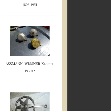
1896-1951
ASSMANN, WISSNER Klingel
1930±5