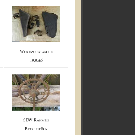
Werkzeugtasche
1930±5
SDW Rahmen
Bruchstück