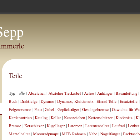
Sepp
Hammerle
Teile
Typ
alle
|
Abzeichen
|
Abzieher Tretkurbel
|
Achse
|
Anhänger
|
Bauanleitung
Buch
|
Drahtfelge
|
Dynamo
|
Dynamos, Kleidernetz
|
Einrad-Teile
|
Ersatzteile
Felgenbremse
|
Foto
|
Gabel
|
Gepäckträger
|
Gestängebremse
|
Gewichte für Wa
Kardanantrieb
|
Katalog
|
Keller
|
Kennzeichen
|
Kettenschützer
|
Kindersitz
|
Kl
Bremse
|
Kotschützer
|
Kugellager
|
Laternen
|
Laternenhalter
|
Laufrad
|
Lenker
Mantelhalter
|
Motorradpumpe
|
MTB Rahmen
|
Nabe
|
Nagelfänger
|
Packtasch