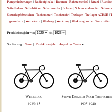
Pumpenhalterungen
|
Radlaufglocke
|
Rahmen
|
Rahmenschloß
|
Ritzel
|
Rücklic
Sattelfedern
|
Sattelstütze
|
Scheinwerfer
|
Schloss
|
Schraubendampfer
|
Schweb
Steuerkopfabzeichen
|
Tachometer
|
Taschenuhr
|
Tretlager
|
Tretlager-ACHSE
|
T
Typenschein
|
Werbekarte
|
Werbung
|
Werkzeug
|
Werkzeugtasche
|
Wulstreifen
Produktionsjahr
von
bis
Sortierung
Name
|
Produktionsjahr
|
Anzahl an Photos
Werkzeug
Steyr Daimler Puch Tretschei
1935±15
1925-1940