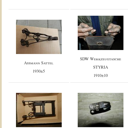
SDW Werkzeugtasche
Assmann Sattel
STYRIA
1930±5
1910±10