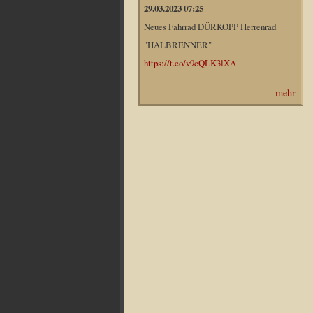
29.03.2023 07:25
Neues Fahrrad DÜRKOPP Herrenrad
"HALBRENNER"
https://t.co/v9cQLK3lXA
mehr