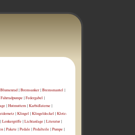
|
Blumenrad
|
Bremsanker
|
Bremsmantel
|
|
Fahrradpumpe
|
Federgabel
|
age
|
Hutmuttern
|
Karbidlaterne
|
eidernetz
|
Klingel
|
Klingeldeckel
|
Klotz-
|
Lenkergriffe
|
Lichtanlage
|
Literatur
|
en
|
Pakete
|
Pedale
|
Pedalteile
|
Pumpe
|