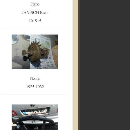
Foto
JANISCH Rad
1915±5
Nabe
1925-1932