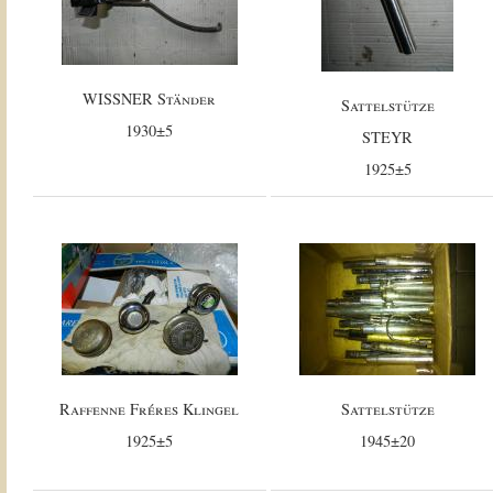
WISSNER Ständer
Sattelstütze
1930±5
STEYR
1925±5
Raffenne Fréres Klingel
Sattelstütze
1925±5
1945±20