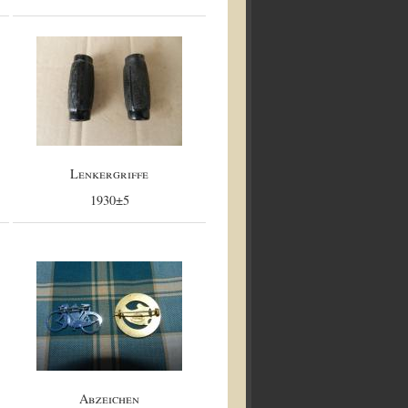
Lenkergriffe
1930±5
Abzeichen