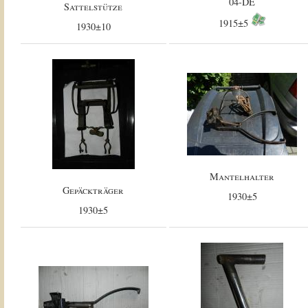
04-DE
Sattelstütze
1915±5
1930±10
Mantelhalter
Gepäckträger
1930±5
1930±5