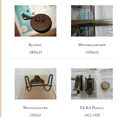
Klingel
Motorradpumpe
1905±15
1920±10
Mantelhalter
ES-KA Pedale
1925±5
1912-1925