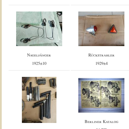
Nagelfänger
Rückstrahler
1925±10
1929±4
Berliner Katalog