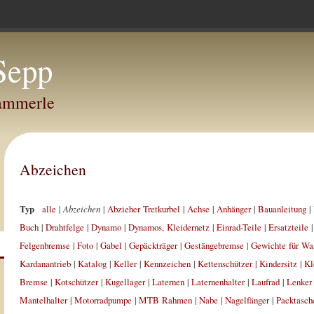
Sepp
Hammerle
Abzeichen
Typ
alle
|
Abzeichen
|
Abzieher Tretkurbel
|
Achse
|
Anhänger
|
Bauanleitung
|
Buch
|
Drahtfelge
|
Dynamo
|
Dynamos, Kleidernetz
|
Einrad-Teile
|
Ersatzteile
Felgenbremse
|
Foto
|
Gabel
|
Gepäckträger
|
Gestängebremse
|
Gewichte für Wa
Kardanantrieb
|
Katalog
|
Keller
|
Kennzeichen
|
Kettenschützer
|
Kindersitz
|
Kl
Bremse
|
Kotschützer
|
Kugellager
|
Laternen
|
Laternenhalter
|
Laufrad
|
Lenker
Mantelhalter
|
Motorradpumpe
|
MTB Rahmen
|
Nabe
|
Nagelfänger
|
Packtasch