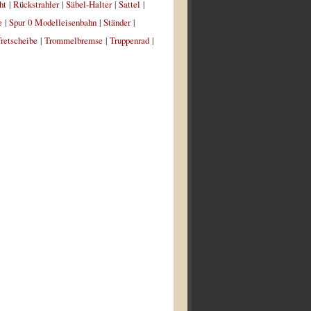
ht
|
Rückstrahler
|
Säbel-Halter
|
Sattel
|
e
|
Spur 0 Modelleisenbahn
|
Ständer
|
retscheibe
|
Trommelbremse
|
Truppenrad
|