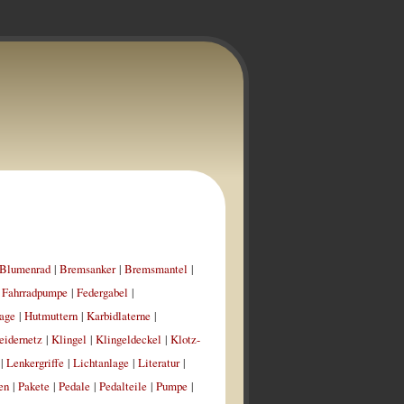
Blumenrad
|
Bremsanker
|
Bremsmantel
|
|
Fahrradpumpe
|
Federgabel
|
age
|
Hutmuttern
|
Karbidlaterne
|
eidernetz
|
Klingel
|
Klingeldeckel
|
Klotz-
|
Lenkergriffe
|
Lichtanlage
|
Literatur
|
en
|
Pakete
|
Pedale
|
Pedalteile
|
Pumpe
|