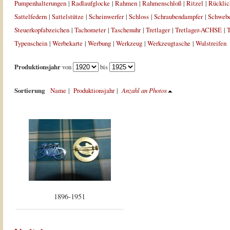
Pumpenhalterungen
|
Radlaufglocke
|
Rahmen
|
Rahmenschloß
|
Ritzel
|
Rücklic
Sattelfedern
|
Sattelstütze
|
Scheinwerfer
|
Schloss
|
Schraubendampfer
|
Schweb
Steuerkopfabzeichen
|
Tachometer
|
Taschenuhr
|
Tretlager
|
Tretlager-ACHSE
|
T
Typenschein
|
Werbekarte
|
Werbung
|
Werkzeug
|
Werkzeugtasche
|
Wulstreifen
Produktionsjahr
von
bis
Sortierung
Name
|
Produktionsjahr
|
Anzahl an Photos
1896-1951