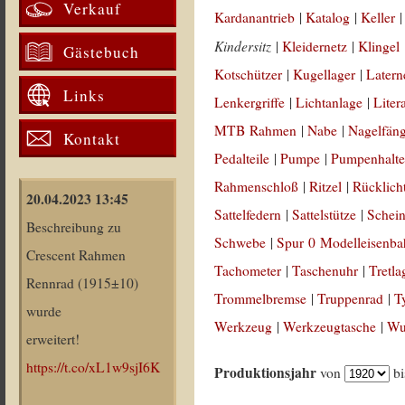
Verkauf
Kardanantrieb
|
Katalog
|
Keller
Kindersitz
|
Kleidernetz
|
Klingel
Gästebuch
Kotschützer
|
Kugellager
|
Latern
Links
Lenkergriffe
|
Lichtanlage
|
Liter
MTB Rahmen
|
Nabe
|
Nagelfän
Kontakt
Pedalteile
|
Pumpe
|
Pumpenhalte
Rahmenschloß
|
Ritzel
|
Rücklich
20.04.2023 13:45
Sattelfedern
|
Sattelstütze
|
Schein
Beschreibung zu
Schwebe
|
Spur 0 Modelleisenb
Crescent Rahmen
Tachometer
|
Taschenuhr
|
Tretla
Rennrad (1915±10)
Trommelbremse
|
Truppenrad
|
T
wurde
Werkzeug
|
Werkzeugtasche
|
Wul
erweitert!
https://t.co/xL1w9sjI6K
Produktionsjahr
von
b