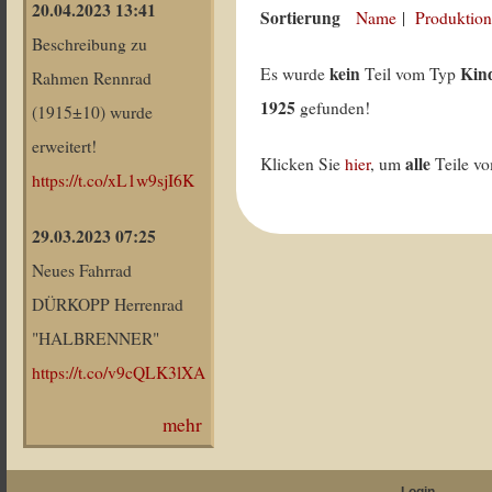
20.04.2023 13:41
Sortierung
Name
|
Produktion
Beschreibung zu
kein
Kind
Es wurde
Teil vom Typ
Rahmen Rennrad
1925
gefunden!
(1915±10) wurde
erweitert!
alle
Klicken Sie
hier
, um
Teile v
https://t.co/xL1w9sjI6K
29.03.2023 07:25
Neues Fahrrad
DÜRKOPP Herrenrad
"HALBRENNER"
https://t.co/v9cQLK3lXA
mehr