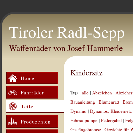
Tiroler Radl-Sepp
Waffenräder von Josef Hammerle
Kindersitz
Home
Fahrräder
Typ
alle
|
Abzeichen
|
Abzieher
Bauanleitung
|
Blumenrad
|
Brem
Teile
Dynamo
|
Dynamos, Kleidernetz
Fahrradpumpe
|
Federgabel
|
Fel
Produzenten
Gestängebremse
|
Gewichte für 