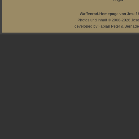
Login
Waffenrad-Homepage von Josef
Photos und Inhalt © 2008-2026
Jos
developed by
Fabian Peter
&
Bernade