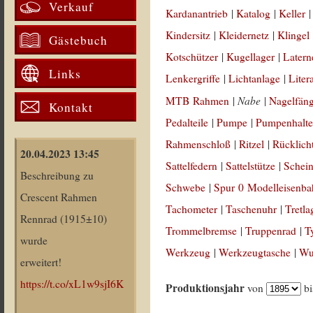
Verkauf
Kardanantrieb
|
Katalog
|
Keller
Kindersitz
|
Kleidernetz
|
Klingel
Gästebuch
Kotschützer
|
Kugellager
|
Latern
Links
Lenkergriffe
|
Lichtanlage
|
Liter
Nabe
MTB Rahmen
|
|
Nagelfän
Kontakt
Pedalteile
|
Pumpe
|
Pumpenhalte
Rahmenschloß
|
Ritzel
|
Rücklich
20.04.2023 13:45
Sattelfedern
|
Sattelstütze
|
Schein
Beschreibung zu
Schwebe
|
Spur 0 Modelleisenb
Crescent Rahmen
Tachometer
|
Taschenuhr
|
Tretla
Rennrad (1915±10)
Trommelbremse
|
Truppenrad
|
T
wurde
Werkzeug
|
Werkzeugtasche
|
Wul
erweitert!
https://t.co/xL1w9sjI6K
Produktionsjahr
von
b