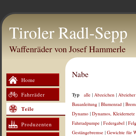
Tiroler Radl-Sepp
Waffenräder von Josef Hammerle
Nabe
Home
Fahrräder
Typ
alle
|
Abzeichen
|
Abzieher
Bauanleitung
|
Blumenrad
|
Brem
Teile
Dynamo
|
Dynamos, Kleidernetz
Fahrradpumpe
|
Federgabel
|
Fel
Produzenten
Gestängebremse
|
Gewichte für 