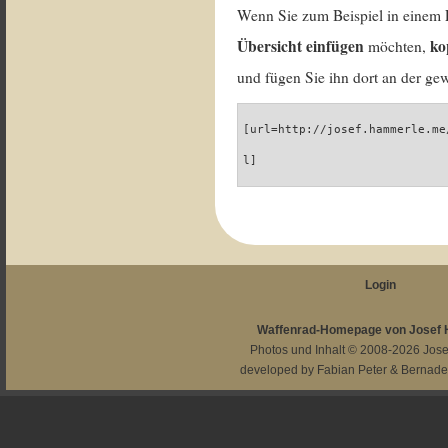
Wenn Sie zum Beispiel in einem 
Übersicht einfügen
ko
möchten,
und fügen Sie ihn dort an der gew
[url=http://josef.hammerle.me
l]
Login
Waffenrad-Homepage von Josef
Photos und Inhalt © 2008-2026
Jos
developed by
Fabian Peter
&
Bernade