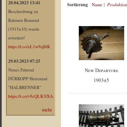
20.04.2023 13:41
Sortierung
Produktion
Name
|
Beschreibung zu
Rahmen Rennrad
(1915±10) wurde
erweitert!
https://t.co/xL1w9sjI6K
29.03.2023 07:25
New Departure
Neues Fahrrad
DÜRKOPP Herrenrad
1903±5
"HALBRENNER"
https://t.co/v9cQLK3lXA
mehr