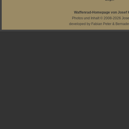
Waffenrad-Homepage von Josef
Photos und Inhalt © 2008-2026
Jos
developed by
Fabian Peter
&
Bernade