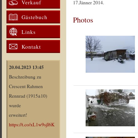
Verkauf
17.Jänner 2014.
Gästebuch
Photos
Links
Kontakt
20.04.2023 13:45
Beschreibung zu
Crescent Rahmen
Rennrad (1915±10)
wurde
erweitert!
https://t.co/xL1w9sjI6K