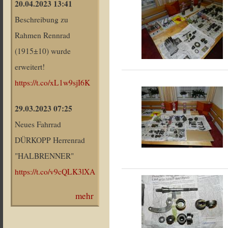
20.04.2023 13:41
Beschreibung zu
Rahmen Rennrad
(1915±10) wurde
erweitert!
https://t.co/xL1w9sjI6K
29.03.2023 07:25
Neues Fahrrad
DÜRKOPP Herrenrad
"HALBRENNER"
https://t.co/v9cQLK3lXA
mehr