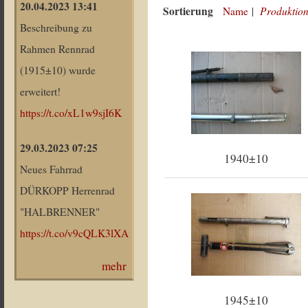
20.04.2023 13:41
Sortierung
Produktion
Name
|
Beschreibung zu
Rahmen Rennrad
(1915±10) wurde
erweitert!
https://t.co/xL1w9sjI6K
29.03.2023 07:25
1940±10
Neues Fahrrad
DÜRKOPP Herrenrad
"HALBRENNER"
https://t.co/v9cQLK3lXA
mehr
1945±10