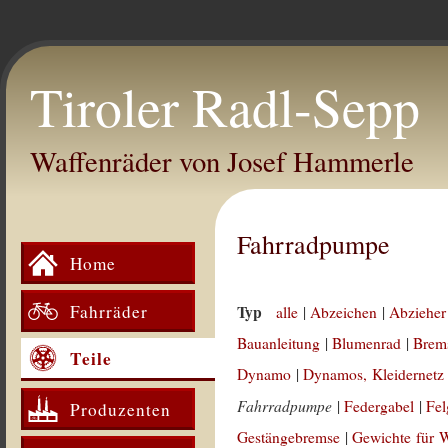
Tiroler Radl-Sepp
Waffenräder von Josef Hammerle
Fahrradpumpe
Home
Fahrräder
Typ
alle
|
Abzeichen
|
Abzieher
Bauanleitung
|
Blumenrad
|
Brem
Teile
Dynamo
|
Dynamos, Kleidernetz
Fahrradpumpe
|
Federgabel
|
Fe
Produzenten
Gestängebremse
|
Gewichte für 