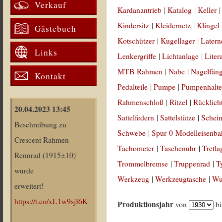
Verkauf
Kardanantrieb
|
Katalog
|
Keller
Kindersitz
|
Kleidernetz
|
Klingel
Gästebuch
Kotschützer
|
Kugellager
|
Latern
Links
Lenkergriffe
|
Lichtanlage
|
Liter
MTB Rahmen
|
Nabe
|
Nagelfän
Kontakt
Pedalteile
|
Pumpe
|
Pumpenhalte
Rahmenschloß
|
Ritzel
|
Rücklich
20.04.2023 13:45
Sattelfedern
|
Sattelstütze
|
Schein
Beschreibung zu
Schwebe
|
Spur 0 Modelleisenb
Crescent Rahmen
Tachometer
|
Taschenuhr
|
Tretla
Rennrad (1915±10)
Trommelbremse
|
Truppenrad
|
T
wurde
Werkzeug
|
Werkzeugtasche
|
Wul
erweitert!
https://t.co/xL1w9sjI6K
Produktionsjahr
von
b