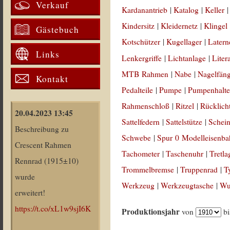
Verkauf
Kardanantrieb
|
Katalog
|
Keller
Kindersitz
|
Kleidernetz
|
Klingel
Gästebuch
Kotschützer
|
Kugellager
|
Latern
Links
Lenkergriffe
|
Lichtanlage
|
Liter
MTB Rahmen
|
Nabe
|
Nagelfän
Kontakt
Pedalteile
|
Pumpe
|
Pumpenhalte
Rahmenschloß
|
Ritzel
|
Rücklich
20.04.2023 13:45
Sattelfedern
|
Sattelstütze
|
Schein
Beschreibung zu
Schwebe
|
Spur 0 Modelleisenb
Crescent Rahmen
Tachometer
|
Taschenuhr
|
Tretla
Rennrad (1915±10)
Trommelbremse
|
Truppenrad
|
T
wurde
Werkzeug
|
Werkzeugtasche
|
Wul
erweitert!
https://t.co/xL1w9sjI6K
Produktionsjahr
von
b