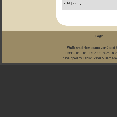
icht[/url]
Login
Waffenrad-Homepage von Josef
Photos und Inhalt © 2008-2026
Jos
developed by
Fabian Peter
&
Bernade