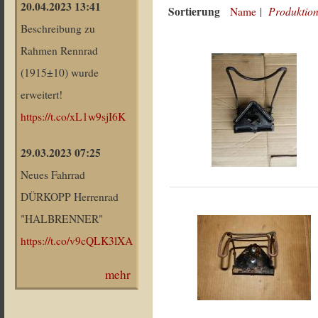
20.04.2023 13:41
Sortierung
Produktion
Name
|
Beschreibung zu
Rahmen Rennrad
(1915±10) wurde
erweitert!
https://t.co/xL1w9sjI6K
29.03.2023 07:25
Neues Fahrrad
DÜRKOPP Herrenrad
"HALBRENNER"
https://t.co/v9cQLK3lXA
mehr