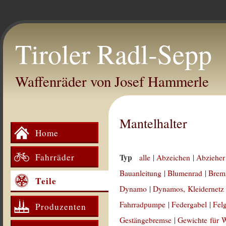
Tiroler Radl-Sepp
Waffenräder von Josef Hammerle
Mantelhalter
Home
Fahrräder
Typ
alle
|
Abzeichen
|
Abzieher
Bauanleitung
|
Blumenrad
|
Brem
Teile
Dynamo
|
Dynamos, Kleidernetz
Fahrradpumpe
|
Federgabel
|
Fel
Produzenten
Gestängebremse
|
Gewichte für 