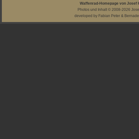
Waffenrad-Homepage von Josef
Photos und Inhalt © 2008-2026
Jos
developed by
Fabian Peter
&
Bernade