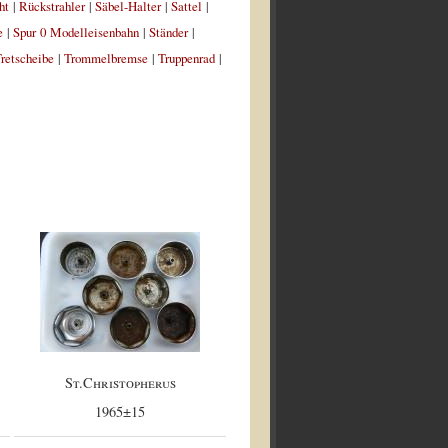
ht
|
Rückstrahler
|
Säbel-Halter
|
Sattel
|
e
|
Spur 0 Modelleisenbahn
|
Ständer
|
retscheibe
|
Trommelbremse
|
Truppenrad
|
St.Christopherus
1965±15