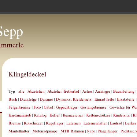
Sepp
Hammerle
Klingeldeckel
Typ
alle
|
Abzeichen
|
Abzieher Tretkurbel
|
Achse
|
Anhänger
|
Bauanleitung
Buch
|
Drahtfelge
|
Dynamo
|
Dynamos, Kleidernetz
|
Einrad-Teile
|
Ersatzteile
Felgenbremse
|
Foto
|
Gabel
|
Gepäckträger
|
Gestängebremse
|
Gewichte für Wa
Kardanantrieb
|
Katalog
|
Keller
|
Kennzeichen
|
Kettenschützer
|
Kindersitz
|
Kl
Bremse
|
Kotschützer
|
Kugellager
|
Laternen
|
Laternenhalter
|
Laufrad
|
Lenker
Mantelhalter
|
Motorradpumpe
|
MTB Rahmen
|
Nabe
|
Nagelfänger
|
Packtasch