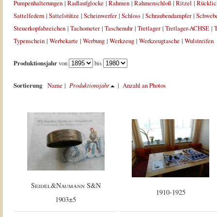
Pumpenhalterungen
|
Radlaufglocke
|
Rahmen
|
Rahmenschloß
|
Ritzel
|
Rücklic
Sattelfedern
|
Sattelstütze
|
Scheinwerfer
|
Schloss
|
Schraubendampfer
|
Schweb
Steuerkopfabzeichen
|
Tachometer
|
Taschenuhr
|
Tretlager
|
Tretlager-ACHSE
|
T
Typenschein
|
Werbekarte
|
Werbung
|
Werkzeug
|
Werkzeugtasche
|
Wulstreifen
Produktionsjahr
von
bis
Sortierung
Name
|
Produktionsjahr
|
Anzahl an Photos
Seidel&Naumann S&N
1910-1925
1903±5