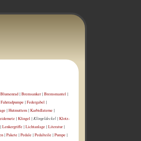
|
Blumenrad
|
Bremsanker
|
Bremsmantel
|
|
Fahrradpumpe
|
Federgabel
|
age
|
Hutmuttern
|
Karbidlaterne
|
eidernetz
|
Klingel
|
Klingeldeckel
|
Klotz-
|
Lenkergriffe
|
Lichtanlage
|
Literatur
|
en
|
Pakete
|
Pedale
|
Pedalteile
|
Pumpe
|