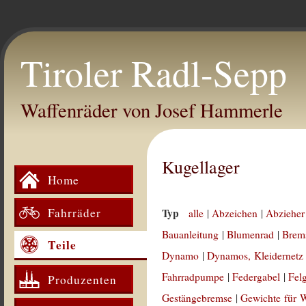
Tiroler Radl-Sepp
Waffenräder von Josef Hammerle
Kugellager
Home
Fahrräder
Typ
alle
|
Abzeichen
|
Abzieher
Bauanleitung
|
Blumenrad
|
Brem
Teile
Dynamo
|
Dynamos, Kleidernetz
Fahrradpumpe
|
Federgabel
|
Fel
Produzenten
Gestängebremse
|
Gewichte für 