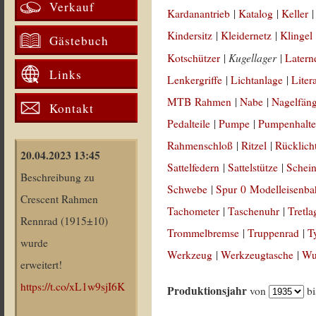
Verkauf
Kardanantrieb
|
Katalog
|
Keller
Kindersitz
|
Kleidernetz
|
Klingel
Gästebuch
Kugellager
Kotschützer
|
|
Latern
Links
Lenkergriffe
|
Lichtanlage
|
Liter
MTB Rahmen
|
Nabe
|
Nagelfän
Kontakt
Pedalteile
|
Pumpe
|
Pumpenhalte
Rahmenschloß
|
Ritzel
|
Rücklich
20.04.2023 13:45
Sattelfedern
|
Sattelstütze
|
Schein
Beschreibung zu
Schwebe
|
Spur 0 Modelleisenb
Crescent Rahmen
Tachometer
|
Taschenuhr
|
Tretla
Rennrad (1915±10)
Trommelbremse
|
Truppenrad
|
T
wurde
Werkzeug
|
Werkzeugtasche
|
Wul
erweitert!
https://t.co/xL1w9sjI6K
Produktionsjahr
von
b