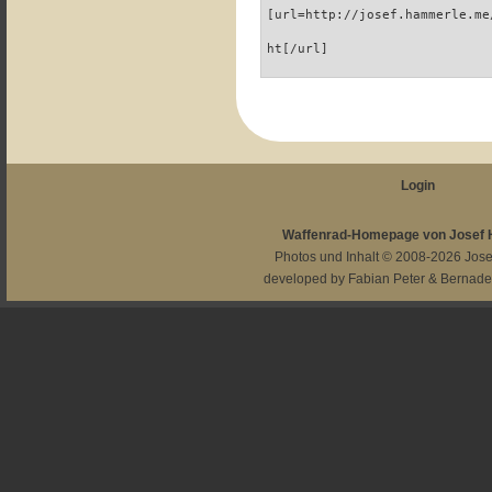
[url=http://josef.hammerle.me
ht[/url]
Login
Waffenrad-Homepage von Josef
Photos und Inhalt © 2008-2026
Jos
developed by
Fabian Peter
&
Bernade