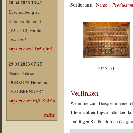
20.04.2023 13:41
Sortierung
Produktion
Name
|
Beschreibung zu
Rahmen Rennrad
(1915±10) wurde
erweitert!
https://t.co/xL1w9sjI6K
29.03.2023 07:25
1945±10
Neues Fahrrad
DÜRKOPP Herrenrad
Verlinken
"HALBRENNER"
https://t.co/v9cQLK3lXA
Wenn Sie zum Beispiel in einem 
Übersicht einfügen
ko
möchten,
mehr
und fügen Sie ihn dort an der gew