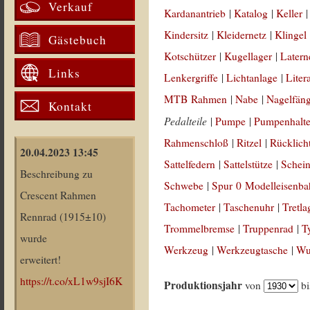
Verkauf
Kardanantrieb
|
Katalog
|
Keller
Kindersitz
|
Kleidernetz
|
Klingel
Gästebuch
Kotschützer
|
Kugellager
|
Latern
Links
Lenkergriffe
|
Lichtanlage
|
Liter
MTB Rahmen
|
Nabe
|
Nagelfän
Kontakt
Pedalteile
|
Pumpe
|
Pumpenhalt
Rahmenschloß
|
Ritzel
|
Rücklich
20.04.2023 13:45
Sattelfedern
|
Sattelstütze
|
Schein
Beschreibung zu
Schwebe
|
Spur 0 Modelleisenb
Crescent Rahmen
Tachometer
|
Taschenuhr
|
Tretla
Rennrad (1915±10)
Trommelbremse
|
Truppenrad
|
T
wurde
Werkzeug
|
Werkzeugtasche
|
Wul
erweitert!
https://t.co/xL1w9sjI6K
Produktionsjahr
von
b