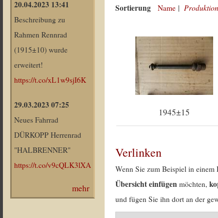
20.04.2023 13:41
Sortierung
Produktion
Name
|
Beschreibung zu
Rahmen Rennrad
(1915±10) wurde
erweitert!
https://t.co/xL1w9sjI6K
29.03.2023 07:25
1945±15
Neues Fahrrad
DÜRKOPP Herrenrad
Verlinken
"HALBRENNER"
https://t.co/v9cQLK3lXA
Wenn Sie zum Beispiel in einem 
Übersicht einfügen
ko
möchten,
mehr
und fügen Sie ihn dort an der gew