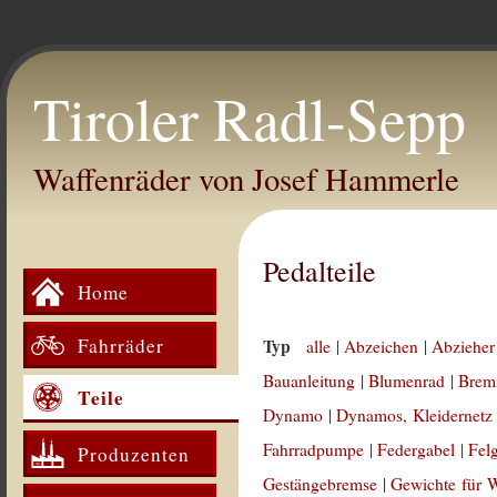
Tiroler Radl-Sepp
Waffenräder von Josef Hammerle
Pedalteile
Home
Fahrräder
Typ
alle
|
Abzeichen
|
Abzieher
Bauanleitung
|
Blumenrad
|
Brem
Teile
Dynamo
|
Dynamos, Kleidernetz
Fahrradpumpe
|
Federgabel
|
Fel
Produzenten
Gestängebremse
|
Gewichte für 