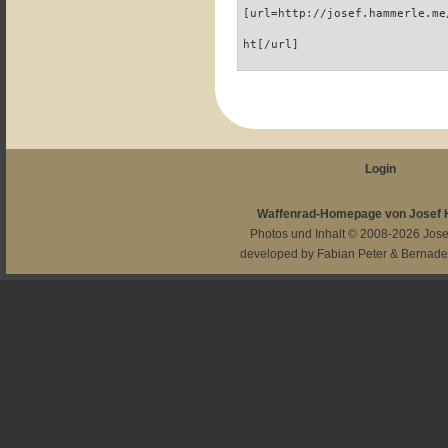
[url=http://josef.hammerle.me
ht[/url]
Login
Waffenrad-Homepage von Josef
Photos und Inhalt © 2008-2026
Jos
developed by
Fabian Peter
&
Bernade