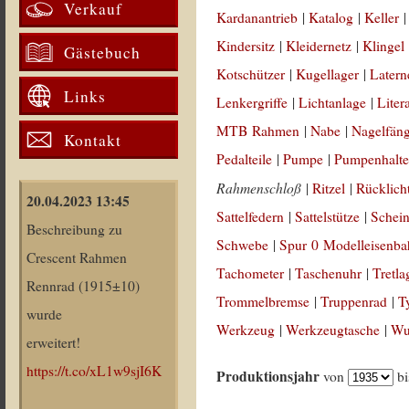
Verkauf
Kardanantrieb
|
Katalog
|
Keller
Kindersitz
|
Kleidernetz
|
Klingel
Gästebuch
Kotschützer
|
Kugellager
|
Latern
Links
Lenkergriffe
|
Lichtanlage
|
Liter
MTB Rahmen
|
Nabe
|
Nagelfän
Kontakt
Pedalteile
|
Pumpe
|
Pumpenhalte
Rahmenschloß
|
Ritzel
|
Rücklich
20.04.2023 13:45
Sattelfedern
|
Sattelstütze
|
Schein
Beschreibung zu
Schwebe
|
Spur 0 Modelleisenb
Crescent Rahmen
Tachometer
|
Taschenuhr
|
Tretla
Rennrad (1915±10)
Trommelbremse
|
Truppenrad
|
T
wurde
Werkzeug
|
Werkzeugtasche
|
Wul
erweitert!
https://t.co/xL1w9sjI6K
Produktionsjahr
von
b