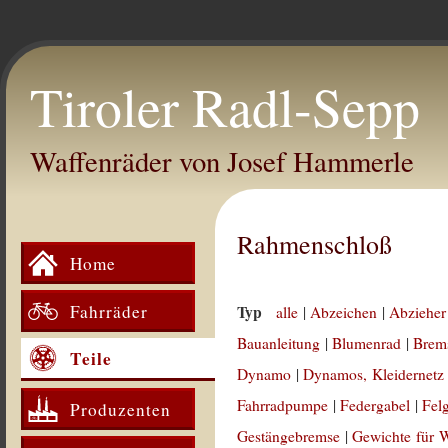
Tiroler Radl-Sepp
Waffenräder von Josef Hammerle
Rahmenschloß
Home
Fahrräder
Typ
alle
|
Abzeichen
|
Abzieher
Bauanleitung
|
Blumenrad
|
Brem
Teile
Dynamo
|
Dynamos, Kleidernetz
Fahrradpumpe
|
Federgabel
|
Fel
Produzenten
Gestängebremse
|
Gewichte für 