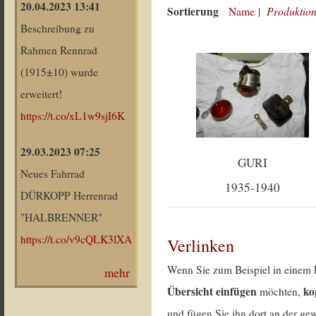
20.04.2023 13:41
Sortierung
Produktion
Name
|
Beschreibung zu
Rahmen Rennrad
(1915±10) wurde
erweitert!
https://t.co/xL1w9sjI6K
29.03.2023 07:25
GURI
Neues Fahrrad
1935-1940
DÜRKOPP Herrenrad
"HALBRENNER"
https://t.co/v9cQLK3lXA
Verlinken
Wenn Sie zum Beispiel in einem 
mehr
Übersicht einfügen
ko
möchten,
und fügen Sie ihn dort an der gew