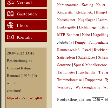
Verkauf
Kardanantrieb
|
Katalog
|
Keller
Kindersitz
|
Kleidernetz
|
Klingel
Gästebuch
Kotschützer
|
Kugellager
|
Latern
Links
Lenkergriffe
|
Lichtanlage
|
Liter
MTB Rahmen
|
Nabe
|
Nagelfän
Kontakt
Pedalteile
|
Pumpe
|
Pumpenhalt
Rahmenschloß
|
Ritzel
|
Rücklich
20.04.2023 13:45
Sattelfedern
|
Sattelstütze
|
Schein
Beschreibung zu
Schwebe
|
Spur 0 Modelleisenb
Crescent Rahmen
Tachometer
|
Taschenuhr
|
Tretla
Rennrad (1915±10)
Trommelbremse
|
Truppenrad
|
T
wurde
Werkzeug
|
Werkzeugtasche
|
Wul
erweitert!
https://t.co/xL1w9sjI6K
Produktionsjahr
von
b