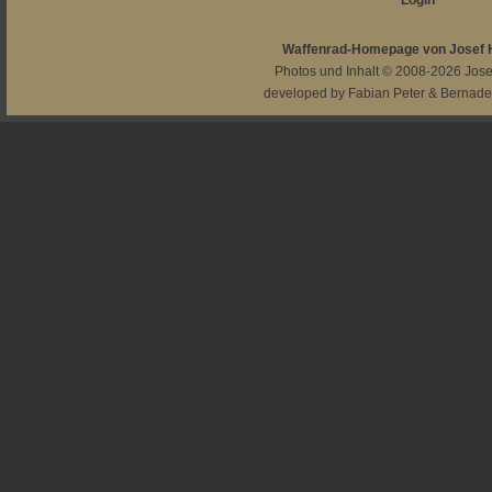
Login
Waffenrad-Homepage von Josef
Photos und Inhalt © 2008-2026
Jos
developed by
Fabian Peter
&
Bernade