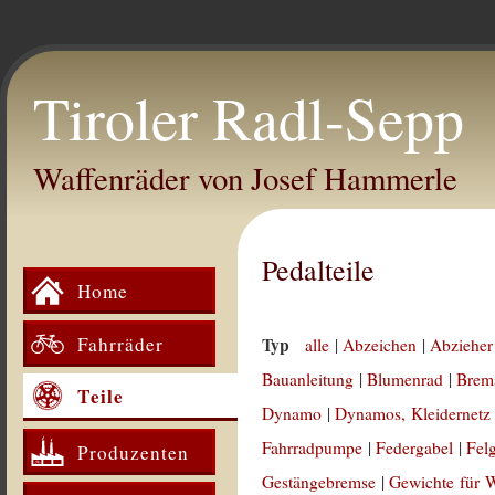
Tiroler Radl-Sepp
Waffenräder von Josef Hammerle
Pedalteile
Home
Fahrräder
Typ
alle
|
Abzeichen
|
Abzieher
Bauanleitung
|
Blumenrad
|
Brem
Teile
Dynamo
|
Dynamos, Kleidernetz
Fahrradpumpe
|
Federgabel
|
Fel
Produzenten
Gestängebremse
|
Gewichte für 