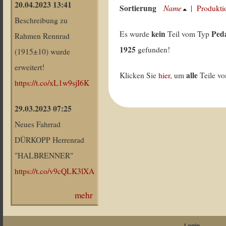
20.04.2023 13:41
Sortierung
Name
|
Produkti
Beschreibung zu
kein
Peda
Es wurde
Teil vom Typ
Rahmen Rennrad
1925
gefunden!
(1915±10) wurde
erweitert!
alle
Klicken Sie
hier
, um
Teile v
https://t.co/xL1w9sjI6K
29.03.2023 07:25
Neues Fahrrad
DÜRKOPP Herrenrad
"HALBRENNER"
https://t.co/v9cQLK3lXA
mehr