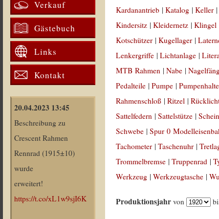
Verkauf
Kardanantrieb
|
Katalog
|
Keller
Kindersitz
|
Kleidernetz
|
Klingel
Gästebuch
Kotschützer
|
Kugellager
|
Latern
Links
Lenkergriffe
|
Lichtanlage
|
Liter
MTB Rahmen
|
Nabe
|
Nagelfän
Kontakt
Pedalteile
|
Pumpe
|
Pumpenhalte
Rahmenschloß
|
Ritzel
|
Rücklich
20.04.2023 13:45
Sattelfedern
|
Sattelstütze
|
Schein
Beschreibung zu
Schwebe
|
Spur 0 Modelleisenb
Crescent Rahmen
Tachometer
|
Taschenuhr
|
Tretla
Rennrad (1915±10)
Trommelbremse
|
Truppenrad
|
T
wurde
Werkzeug
|
Werkzeugtasche
|
Wul
erweitert!
https://t.co/xL1w9sjI6K
Produktionsjahr
von
b