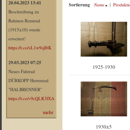
20.04.2023 13:41
Sortierung
Name
|
Produkti
Beschreibung zu
Rahmen Rennrad
(1915±10) wurde
erweitert!
https://t.co/xL1w9sjI6K
29.03.2023 07:25
1925-1930
Neues Fahrrad
DÜRKOPP Herrenrad
"HALBRENNER"
https://t.co/v9cQLK3lXA
mehr
1930±5