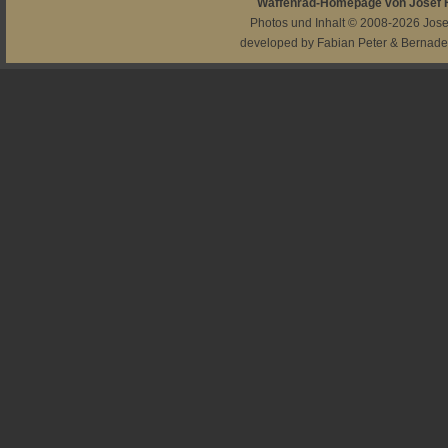
Waffenrad-Homepage von Josef
Photos und Inhalt © 2008-2026
Jos
developed by
Fabian Peter
&
Bernade