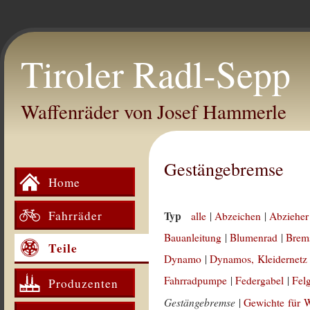
Tiroler Radl-Sepp
Waffenräder von Josef Hammerle
Gestängebremse
Home
Fahrräder
Typ
alle
|
Abzeichen
|
Abzieher
Bauanleitung
|
Blumenrad
|
Brem
Teile
Dynamo
|
Dynamos, Kleidernetz
Fahrradpumpe
|
Federgabel
|
Fel
Produzenten
Gestängebremse
|
Gewichte für 