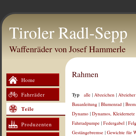
Tiroler Radl-Sepp
Waffenräder von Josef Hammerle
Rahmen
Home
Fahrräder
Typ
alle
|
Abzeichen
|
Abzieher
Bauanleitung
|
Blumenrad
|
Brem
Teile
Dynamo
|
Dynamos, Kleidernetz
Fahrradpumpe
|
Federgabel
|
Fel
Produzenten
Gestängebremse
|
Gewichte für 