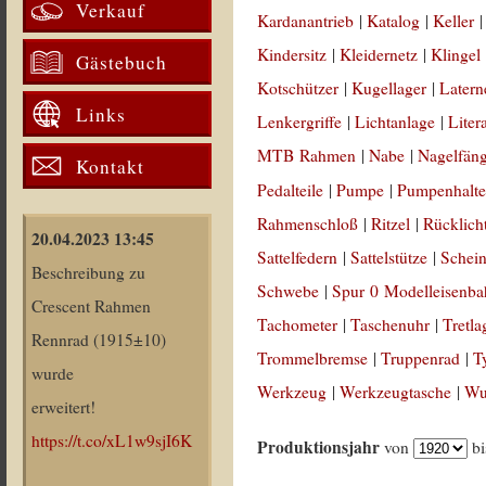
Verkauf
Kardanantrieb
|
Katalog
|
Keller
Kindersitz
|
Kleidernetz
|
Klingel
Gästebuch
Kotschützer
|
Kugellager
|
Latern
Links
Lenkergriffe
|
Lichtanlage
|
Liter
MTB Rahmen
|
Nabe
|
Nagelfän
Kontakt
Pedalteile
|
Pumpe
|
Pumpenhalte
Rahmenschloß
|
Ritzel
|
Rücklich
20.04.2023 13:45
Sattelfedern
|
Sattelstütze
|
Schein
Beschreibung zu
Schwebe
|
Spur 0 Modelleisenb
Crescent Rahmen
Tachometer
|
Taschenuhr
|
Tretla
Rennrad (1915±10)
Trommelbremse
|
Truppenrad
|
T
wurde
Werkzeug
|
Werkzeugtasche
|
Wul
erweitert!
https://t.co/xL1w9sjI6K
Produktionsjahr
von
b