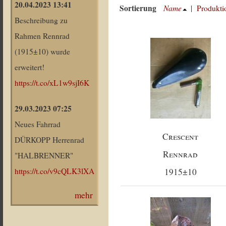
20.04.2023 13:41
Sortierung
Name
|
Produkti
Beschreibung zu
Rahmen Rennrad
(1915±10) wurde
erweitert!
https://t.co/xL1w9sjI6K
29.03.2023 07:25
Neues Fahrrad
Crescent
DÜRKOPP Herrenrad
Rennrad
"HALBRENNER"
1915±10
https://t.co/v9cQLK3lXA
mehr