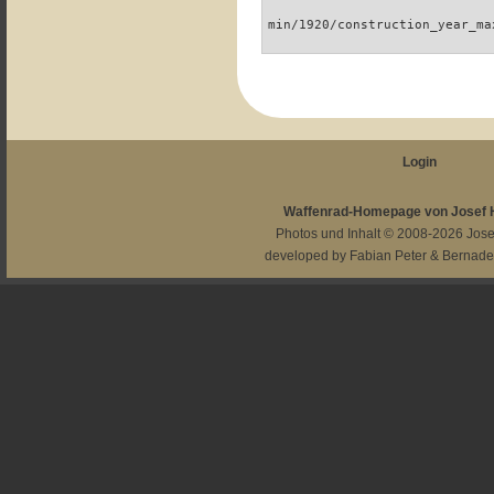
min/1920/construction_year_ma
Login
Waffenrad-Homepage von Josef
Photos und Inhalt © 2008-2026
Jos
developed by
Fabian Peter
&
Bernade